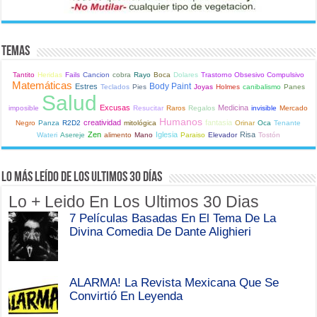
Temas
Tantito
Heridas
Fails
Cancion
cobra
Rayo
Boca
Dolares
Trastorno Obsesivo Compulsivo
Matemáticas
Body Paint
Estres
Teclados
Pies
Joyas
Holmes
canibalismo
Panes
Salud
Excusas
Medicina
imposible
Resucitar
Raros
Regalos
invisible
Mercado
Humanos
creatividad
fantasia
Negro
Panza
R2D2
mitológica
Orinar
Oca
Tenante
Zen
Iglesia
Risa
Wateri
Asereje
alimento
Mano
Paraiso
Elevador
Tostón
Lo Más Leído de Los Ultimos 30 Días
Lo + Leido En Los Ultimos 30 Dias
7 Películas Basadas En El Tema De La
Divina Comedia De Dante Alighieri
ALARMA! La Revista Mexicana Que Se
Convirtió En Leyenda