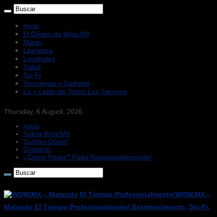
Inicio
El Origen de Wow.MX
Miedo
Literatura
Loopholes
Salud
Sci-Fi
Tecnologia y Gadgets
Lo + Leido de Todos Los Tiempos
Thursday, 6 August, 2026
Inicio
Sobre Wow.MX
Sudoku Diario!
Contacto
¿Como Podar? Poda Responsablemente!
WOW.MX –
Matando El Tiempo Profesionalmente! Entretenimiento, Sci-Fi,