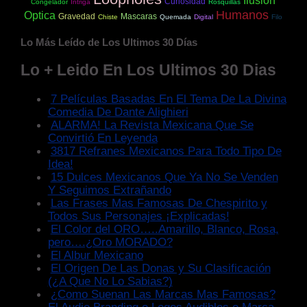
Ilusion
Curiosidad
Congelador
Intriga
Rosquillas
Humanos
Optica
Gravedad
Mascaras
Chiste
Quemada
Digital
Filo
Lo Más Leído de Los Ultimos 30 Días
Lo + Leido En Los Ultimos 30 Dias
7 Películas Basadas En El Tema De La Divina
Comedia De Dante Alighieri
ALARMA! La Revista Mexicana Que Se
Convirtió En Leyenda
3817 Refranes Mexicanos Para Todo Tipo De
Idea!
15 Dulces Mexicanos Que Ya No Se Venden
Y Seguimos Extrañando
Las Frases Mas Famosas De Chespirito y
Todos Sus Personajes ¡Explicadas!
El Color del ORO…..Amarillo, Blanco, Rosa,
pero….¿Oro MORADO?
El Albur Mexicano
El Origen De Las Donas y Su Clasificación
(¿A Que No Lo Sabias?)
¿Como Suenan Las Marcas Mas Famosas?