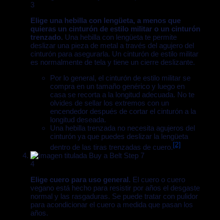
3
Elige una hebilla con lengüeta, a menos que
quieras un cinturón de estilo militar o un cinturón
trenzado.
Una hebilla con lengüeta te permite
deslizar una pieza de metal a través del agujero del
cinturón para asegurarla. Un cinturón de estilo militar
es normalmente de tela y tiene un cierre deslizante.
Por lo general, el cinturón de estilo militar se
compra en un tamaño genérico y luego en
casa se recorta a la longitud adecuada. No te
olvides de sellar los extremos con un
encendedor después de cortar el cinturón a la
longitud deseada.
Una hebilla trenzada no necesita agujeros del
cinturón ya que puedes deslizar la lengüeta
[2]
dentro de las tiras trenzadas de cuero.
4
Elige cuero para uso general.
El cuero o cuero
vegano está hecho para resistir por años el desgaste
normal y las rasgaduras. Se puede tratar con pulidor
para acondicionar el cuero a medida que pasan los
años.