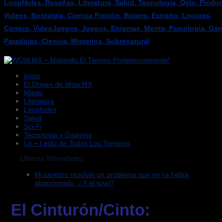
LoopHoles, Reseñas, Literatura, Salud, Tecnologia, Ocio, Picdu
Videos, Nostalgia, Ciencia Ficción, Bizarro, Extraño, Locuras,
Comics, VideoJuegos, Juegos, Enigmas, Mente, Psicología, Gam
Paradojas, Ciencia, Misterios, Sobrenatural
Inicio
El Origen de Wow.MX
Miedo
Literatura
Loopholes
Salud
Sci-Fi
Tecnologia y Gadgets
Lo + Leido de Todos Los Tiempos
Ultimas Novedades
Mi cerebro resolvió un problema que yo ya había
abandonado. ¿Y el tuyo?
El Cinturón/Cinto: