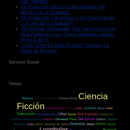
Los Tiempos
La Evolución De Las Calculadoras (De
Mecánicas a Digitales)
El Origen De Las Donas y Su Clasificación
(¿A Que No Lo Sabias?)
29 Idiomas Inventados (De Ciencia Ficción)
Que Pudieras Usar Como Segunda Lengua
(Post 3 de 3)
¿Qué Chile Es Mas Picante? Conoce La
Tabla de Picores!
Servicio Social
Temas
Ciencia
Mañana
solo de humanos
Pantera Rosa
Ficción
Competencia
Hubble
polen
Cerumen
Nano
nado
Television
Uñas
Bob Esponja
Neurolinguistica
Gente
hidratacion
Dia
Iglesia
Politicamente Correcto
Oceano
Obesidad
Fresa
Carros
Cambios
Diversión
Atomo
Gusanos
Culpa
Heno
Ventana de Johari
Obras
Apego
Loopholes