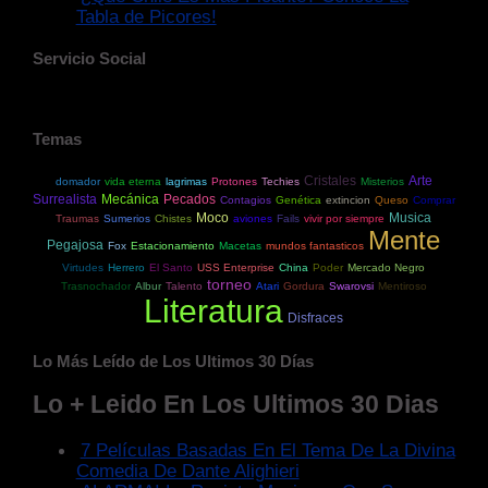
Tabla de Picores!
Servicio Social
Temas
Cristales
Arte
domador
vida eterna
lagrimas
Protones
Techies
Misterios
Surrealista
Mecánica
Pecados
Contagios
Genética
extincion
Queso
Comprar
Moco
Musica
Traumas
Sumerios
Chistes
aviones
Fails
vivir por siempre
Mente
Pegajosa
Fox
Estacionamiento
Macetas
mundos fantasticos
Virtudes
Herrero
El Santo
USS Enterprise
China
Poder
Mercado Negro
torneo
Trasnochador
Albur
Talento
Atari
Gordura
Swarovsi
Mentiroso
Literatura
Disfraces
Lo Más Leído de Los Ultimos 30 Días
Lo + Leido En Los Ultimos 30 Dias
7 Películas Basadas En El Tema De La Divina
Comedia De Dante Alighieri