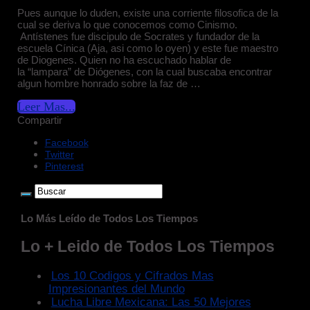
Pues aunque lo duden, existe una corriente filosofica de la
cual se deriva lo que conocemos como Cinismo.
Antístenes fue discipulo de Socrates y fundador de la
escuela Cínica (Aja, asi como lo oyen) y este fue maestro
de Diogenes. Quien no ha escuchado hablar de
la “lampara” de Diógenes, con la cual buscaba encontrar
algun hombre honrado sobre la faz de …
Leer Mas...
Compartir
Facebook
Twitter
Pinterest
Lo Más Leído de Todos Los Tiempos
Lo + Leido de Todos Los Tiempos
Los 10 Codigos y Cifrados Mas
Impresionantes del Mundo
Lucha Libre Mexicana: Las 50 Mejores