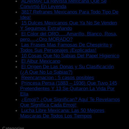
ALARMA! La Revista Mexicana Que Se
Convirtió En Leyenda
3817 Refranes Mexicanos Para Todo Tipo De
Idea!
15 Dulces Mexicanos Que Ya No Se Venden
Y Seguimos Extrañando
El Color del ORO…..Amarillo, Blanco, Rosa,
pero….¿Oro MORADO?
Las Frases Mas Famosas De Chespirito y
Todos Sus Personajes ¡Explicadas!
10 Cosas Que No Sabias Del Papel Higienico
El Albur Mexicano
El Origen De Las Donas y Su Clasificación
(¿A Que No Lo Sabias?)
Reencarnacion : 5 casos posibles
Princesa Persa (1883 – 1936) Que Tuvo 145
Pretendientes Y 13 Se Quitaron La Vida Por
Ella
¿Emoji? ¿Que Significan? Aquí Te Revelamos
Que Significa Cada Emoji!
Lucha Libre Mexicana: Las 50 Mejores
Mascaras De Todos Los Tiempos
Categorias