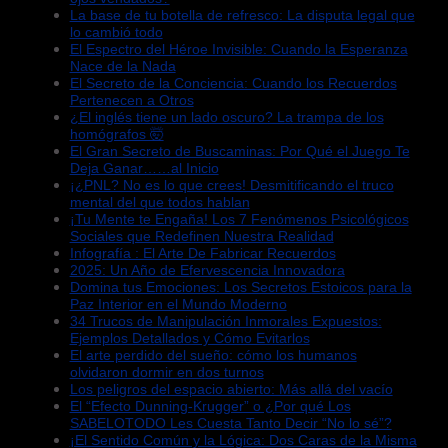
La base de tu botella de refresco: La disputa legal que
lo cambió todo
El Espectro del Héroe Invisible: Cuando la Esperanza
Nace de la Nada
El Secreto de la Conciencia: Cuando los Recuerdos
Pertenecen a Otros
¿El inglés tiene un lado oscuro? La trampa de los
homógrafos 🤯
El Gran Secreto de Buscaminas: Por Qué el Juego Te
Deja Ganar……al Inicio
¡¿PNL? No es lo que crees! Desmitificando el truco
mental del que todos hablan
¡Tu Mente te Engaña! Los 7 Fenómenos Psicológicos
Sociales que Redefinen Nuestra Realidad
Infografía : El Arte De Fabricar Recuerdos
2025: Un Año de Efervescencia Innovadora
Domina tus Emociones: Los Secretos Estoicos para la
Paz Interior en el Mundo Moderno
34 Trucos de Manipulación Inmorales Expuestos:
Ejemplos Detallados y Cómo Evitarlos
El arte perdido del sueño: cómo los humanos
olvidaron dormir en dos turnos
Los peligros del espacio abierto: Más allá del vacío
El “Efecto Dunning-Krugger” o ¿Por qué Los
SABELOTODO Les Cuesta Tanto Decir “No lo sé”?
¡El Sentido Común y la Lógica: Dos Caras de la Misma