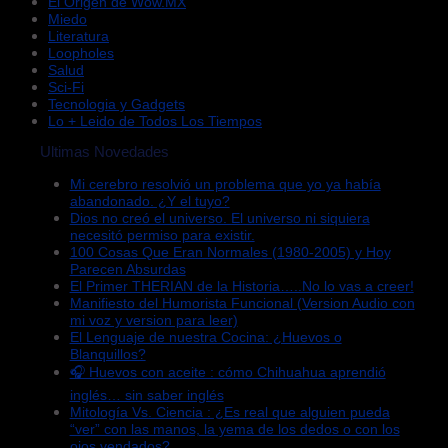
El Origen de Wow.MX
Miedo
Literatura
Loopholes
Salud
Sci-Fi
Tecnologia y Gadgets
Lo + Leido de Todos Los Tiempos
Ultimas Novedades
Mi cerebro resolvió un problema que yo ya había
abandonado. ¿Y el tuyo?
Dios no creó el universo. El universo ni siquiera
necesitó permiso para existir.
100 Cosas Que Eran Normales (1980-2005) y Hoy
Parecen Absurdas
El Primer THERIAN de la Historia…..No lo vas a creer!
Manifiesto del Humorista Funcional (Version Audio con
mi voz y version para leer)
El Lenguaje de nuestra Cocina: ¿Huevos o
Blanquillos?
🎧 Huevos con aceite : cómo Chihuahua aprendió
inglés… sin saber inglés
Mitología Vs. Ciencia : ¿Es real que alguien pueda
“ver” con las manos, la yema de los dedos o con los
ojos vendados?