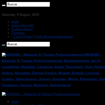
Saturday, 8 August, 2026
Inicio
Sobre Wow.MX
Sudoku Diario!
Contacto
¿Como Podar? Poda Responsablemente!
WOW.MX –
Matando El Tiempo Profesionalmente! Entretenimiento, Sci-Fi,
LoopHoles, Reseñas, Literatura, Salud, Tecnologia, Ocio, Picdu
Videos, Nostalgia, Ciencia Ficción, Bizarro, Extraño, Locuras,
Comics, VideoJuegos, Juegos, Enigmas, Mente, Psicología, Gam
Paradojas, Ciencia, Misterios, Sobrenatural
Inicio