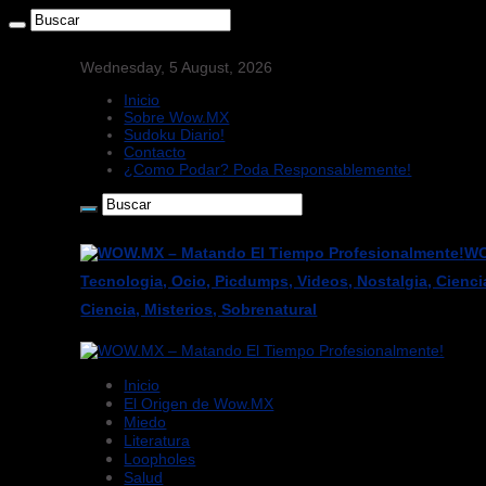
Wednesday, 5 August, 2026
Inicio
Sobre Wow.MX
Sudoku Diario!
Contacto
¿Como Podar? Poda Responsablemente!
WO
Tecnologia, Ocio, Picdumps, Videos, Nostalgia, Cienci
Ciencia, Misterios, Sobrenatural
Inicio
El Origen de Wow.MX
Miedo
Literatura
Loopholes
Salud