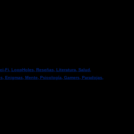
-Fi, LoopHoles, Reseñas, Literatura, Salud,
os, Enigmas, Mente, Psicología, Gamers, Paradojas,