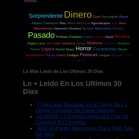
Temas
Dinero
Sorprendente
Cruel
Apocalipsis
Diurno
Adriano Calentano
Pies
Alfred Hitchcock
Agnosticismo
Ayer
Brea
Monumentos
Impresion Humana
Mundos
Meteorismo
Plantas
Pasado
Mentira
Profetas
Pasteles
Pulpos
saludo
Digital
Misterio
Pajaro Loco
miel
Calor
mimetizar
Apego
matanza
Humano
Horror
Logica
Cucarachas
Panico
Humor Negro
Pirruris
Posturas
Innovaciones
Panza
Estafa
Codigos
Lengua
Regalar
Divina
Comedia
Lo Más Leído de Los Ultimos 30 Días
Lo + Leido En Los Ultimos 30
Dias
7 Películas Basadas En El Tema De La
Divina Comedia De Dante Alighieri
ALARMA! La Revista Mexicana Que Se
Convirtió En Leyenda
3817 Refranes Mexicanos Para Todo Tipo
De Idea!