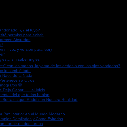
bandonado. ¿Y el tuyo?
sitó permiso para existir.
Parecen Absurdas
r!
n mi voz y version para leer)
os?
glés… sin saber inglés
“ver” con las manos, la yema de los dedos o con los ojos vendados?
que lo cambió todo
za Nace de la Nada
 Pertenecen a Otros
omógrafos 🤯
Te Deja Ganar……al Inicio
mental del que todos hablan
s Sociales que Redefinen Nuestra Realidad
la Paz Interior en el Mundo Moderno
emplos Detallados y Cómo Evitarlos
ron dormir en dos turnos