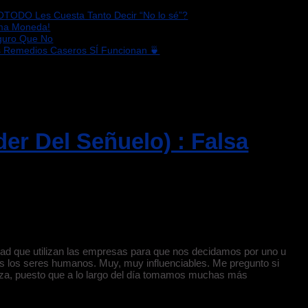
OTODO Les Cuesta Tanto Decir “No lo sé”?
sma Moneda!
eguro Que No
s Remedios Caseros SÍ Funcionan 🍵
der Del Señuelo) : Falsa
dad que utilizan las empresas para que nos decidamos por uno u
mos los seres humanos. Muy, muy influenciables. Me pregunto si
eza, puesto que a lo largo del día tomamos muchas más