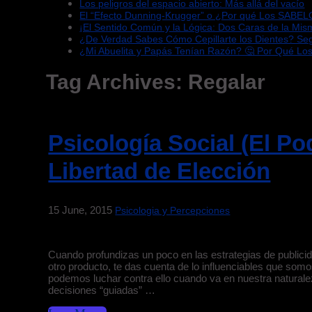
Los peligros del espacio abierto: Más allá del vacío
El “Efecto Dunning-Krugger” o ¿Por qué Los SABEL
¡El Sentido Común y la Lógica: Dos Caras de la Mi
¿De Verdad Sabes Cómo Cepillarte los Dientes? S
¿Mi Abuelita y Papás Tenían Razón? 🤔 Por Qué Lo
Tag Archives:
Regalar
Psicología Social (El Po
Libertad de Elección
15 June, 2015
Psicologia y Percepciones
Cuando profundizas un poco en las estrategias de publici
otro producto, te das cuenta de lo influenciables que so
podemos luchar contra ello cuando va en nuestra natural
decisiones “guiadas” …