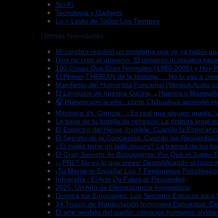
Sci-Fi
Tecnologia y Gadgets
Lo + Leido de Todos Los Tiempos
Ultimas Novedades
Mi cerebro resolvió un problema que yo ya había a
Dios no creó el universo. El universo ni siquiera nece
100 Cosas Que Eran Normales (1980-2005) y Hoy 
El Primer THERIAN de la Historia…..No lo vas a cree
Manifiesto del Humorista Funcional (Version Audio co
El Lenguaje de nuestra Cocina: ¿Huevos o Blanquill
🎧 Huevos con aceite : cómo Chihuahua aprendió in
Mitología Vs. Ciencia : ¿Es real que alguien pueda 
La base de tu botella de refresco: La disputa legal 
El Espectro del Héroe Invisible: Cuando la Esperan
El Secreto de la Conciencia: Cuando los Recuerdos
¿El inglés tiene un lado oscuro? La trampa de los h
El Gran Secreto de Buscaminas: Por Qué el Juego 
¡¿PNL? No es lo que crees! Desmitificando el truco 
¡Tu Mente te Engaña! Los 7 Fenómenos Psicológico
Infografía : El Arte De Fabricar Recuerdos
2025: Un Año de Efervescencia Innovadora
Domina tus Emociones: Los Secretos Estoicos para 
34 Trucos de Manipulación Inmorales Expuestos: Ej
El arte perdido del sueño: cómo los humanos olvida