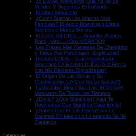
15 Dulces Mexicanos Que Ya No Se
Venden Y Seguimos Extrañando
El Albur Mexicano
¿Como Suenan Las Marcas Mas
Famosas? El Audio Branding o Logos
Audibles o Marca Sonora
El Color del ORO…..Amarillo, Blanco,
Rosa, pero….¿Oro MORADO?
Las Frases Mas Famosas De Chespirito
y Todos Sus Personajes ¡Explicadas!
Revista DUDA – Gran Repositorio
Mexicano De Revista DUDA (A la Fecha
con 202 Revistas Digitalizadas)
El Origen De Las Donas y Su
Clasificación (¿A Que No Lo Sabias?)
Lucha Libre Mexicana: Las 50 Mejores
Mascaras De Todos Los Tiempos
¿Emoji? ¿Que Significan? Aquí Te
Revelamos Que Significa Cada Emoji!
¿Sabes Que Es Un Tostón? Así Le
Decimos En Mexico a La Moneda De 50
Centavos
Categorias