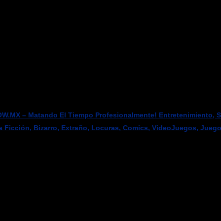
W.MX – Matando El Tiempo Profesionalmente! Entretenimiento, Sci
a Ficción, Bizarro, Extraño, Locuras, Comics, VideoJuegos, Jueg