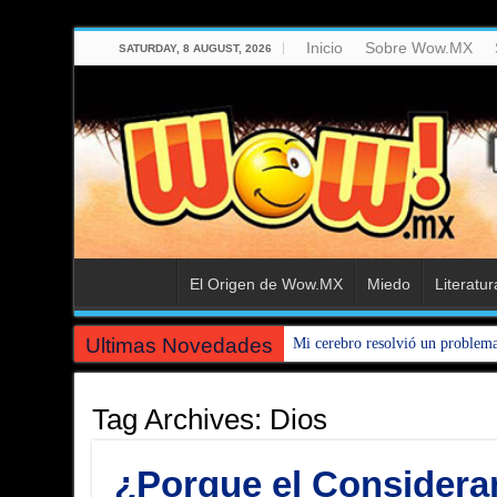
Inicio
Sobre Wow.MX
SATURDAY, 8 AUGUST, 2026
El Origen de Wow.MX
Miedo
Literatur
Ultimas Novedades
Mi cerebro resolvió un problem
Tag Archives:
Dios
¿Porque el Considerar