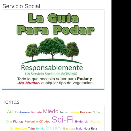
Servicio Social
Temas
Miedo
Autos
Ateismo
Piquete
Tardis
batman
Profetas
Nube
Sci-Fi
Chip
Plantas
Femenino
Cifrados
Evidencia
Misterios
Series
Sin Resolver
Tabu
Herida
Bandera
Malo
Nota Roja