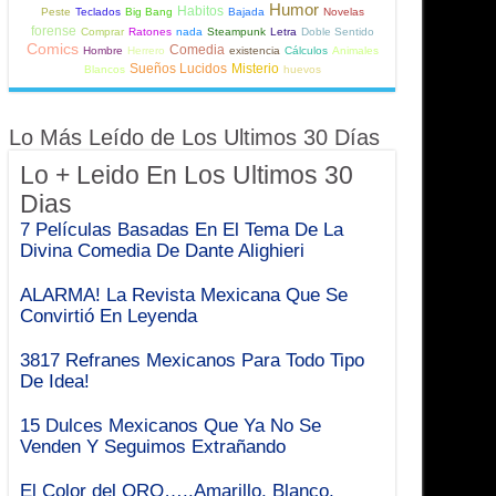
Humor
Habitos
Peste
Teclados
Big Bang
Bajada
Novelas
forense
Comprar
Ratones
nada
Steampunk
Letra
Doble Sentido
Comics
Comedia
Hombre
Herrero
existencia
Cálculos
Animales
Sueños Lucidos
Misterio
Blancos
huevos
Lo Más Leído de Los Ultimos 30 Días
Lo + Leido En Los Ultimos 30
Dias
7 Películas Basadas En El Tema De La
Divina Comedia De Dante Alighieri
ALARMA! La Revista Mexicana Que Se
Convirtió En Leyenda
3817 Refranes Mexicanos Para Todo Tipo
De Idea!
15 Dulces Mexicanos Que Ya No Se
Venden Y Seguimos Extrañando
El Color del ORO…..Amarillo, Blanco,