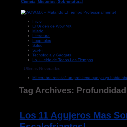
Ciencia, Misterios, Sobrenatural
Inicio
El Origen de Wow.MX
Miedo
Literatura
Loopholes
Salud
Sci-Fi
Tecnologia y Gadgets
Lo + Leido de Todos Los Tiempos
Ultimas Novedades
Mi cerebro resolvió un problema que yo ya había a
Tag Archives:
Profundidad
Los 11 Agujeros Mas So
Escalofriantes!