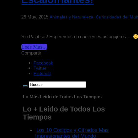
29 May, 2015
,
Animales y Naturaleza
Curiosidades del Mu
Sin Palabras! Esperemos no caer en estos agujeros….
Leer Mas...
Compartir
Facebook
Twitter
Pinterest
Lo Más Leído de Todos Los Tiempos
Lo + Leido de Todos Los
Tiempos
Los 10 Codigos y Cifrados Mas
Impresionantes del Mundo