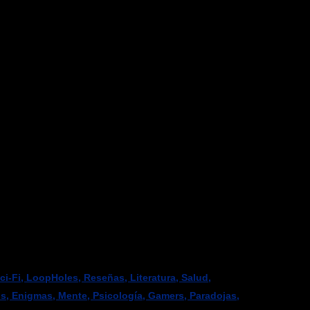
-Fi, LoopHoles, Reseñas, Literatura, Salud,
os, Enigmas, Mente, Psicología, Gamers, Paradojas,