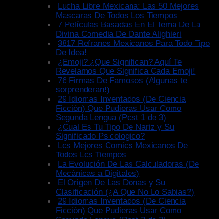
Lucha Libre Mexicana: Las 50 Mejores
Mascaras De Todos Los Tiempos
7 Películas Basadas En El Tema De La
Divina Comedia De Dante Alighieri
3817 Refranes Mexicanos Para Todo Tipo
De Idea!
¿Emoji? ¿Que Significan? Aquí Te
Revelamos Que Significa Cada Emoji!
76 Firmas De Famosos (Algunas te
sorprenderan!)
29 Idiomas Inventados (De Ciencia
Ficción) Que Pudieras Usar Como
Segunda Lengua (Post 1 de 3)
¿Cual Es Tu Tipo De Nariz y Su
Significado Psicologico?
Los Mejores Comics Mexicanos De
Todos Los Tiempos
La Evolución De Las Calculadoras (De
Mecánicas a Digitales)
El Origen De Las Donas y Su
Clasificación (¿A Que No Lo Sabias?)
29 Idiomas Inventados (De Ciencia
Ficción) Que Pudieras Usar Como