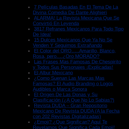
7 Películas Basadas En El Tema De La
Divina Comedia De Dante Alighieri
ALARMA! La Revista Mexicana Que Se
Convirtió En Leyenda
3817 Refranes Mexicanos Para Todo Tipo
De Idea!
15 Dulces Mexicanos Que Ya No Se
Venden Y Seguimos Extrañando
El Color del ORO…..Amarillo, Blanco,
Rosa, pero….¿Oro MORADO?
Las Frases Mas Famosas De Chespirito
y Todos Sus Personajes ¡Explicadas!
El Albur Mexicano
¿Como Suenan Las Marcas Mas
Famosas? El Audio Branding o Logos
Audibles o Marca Sonora
El Origen De Las Donas y Su
Clasificación (¿A Que No Lo Sabias?)
Revista DUDA – Gran Repositorio
Mexicano De Revista DUDA (A la Fecha
con 202 Revistas Digitalizadas)
¿Emoji? ¿Que Significan? Aquí Te
Revelamos Que Significa Cada Emoji!