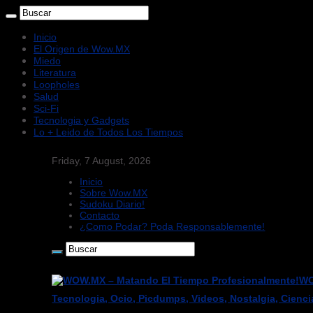
Inicio
El Origen de Wow.MX
Miedo
Literatura
Loopholes
Salud
Sci-Fi
Tecnologia y Gadgets
Lo + Leido de Todos Los Tiempos
Friday, 7 August, 2026
Inicio
Sobre Wow.MX
Sudoku Diario!
Contacto
¿Como Podar? Poda Responsablemente!
WO
Tecnologia, Ocio, Picdumps, Videos, Nostalgia, Cienci