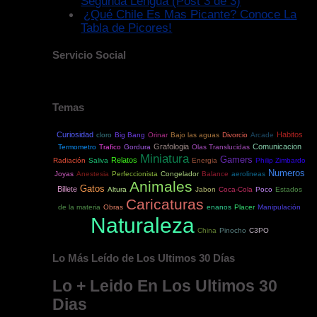
Segunda Lengua (Post 3 de 3)
¿Qué Chile Es Mas Picante? Conoce La
Tabla de Picores!
Servicio Social
Temas
Curiosidad
Habitos
cloro
Big Bang
Orinar
Bajo las aguas
Divorcio
Arcade
Grafologia
Comunicacion
Termometro
Trafico
Gordura
Olas Translucidas
Miniatura
Gamers
Relatos
Radiación
Saliva
Energia
Philip Zimbardo
Numeros
Joyas
Anestesia
Perfeccionista
Congelador
Balance
aerolineas
Animales
Gatos
Billete
Altura
Jabon
Coca-Cola
Poco
Estados
Caricaturas
de la materia
Obras
enanos
Placer
Manipulación
Naturaleza
China
Pinocho
C3PO
Lo Más Leído de Los Ultimos 30 Días
Lo + Leido En Los Ultimos 30
Dias