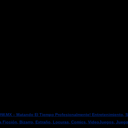
W.MX – Matando El Tiempo Profesionalmente! Entretenimiento, Sci
a Ficción, Bizarro, Extraño, Locuras, Comics, VideoJuegos, Jueg