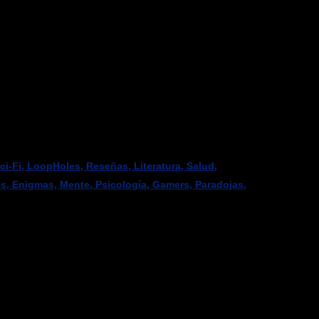
-Fi, LoopHoles, Reseñas, Literatura, Salud,
os, Enigmas, Mente, Psicología, Gamers, Paradojas,