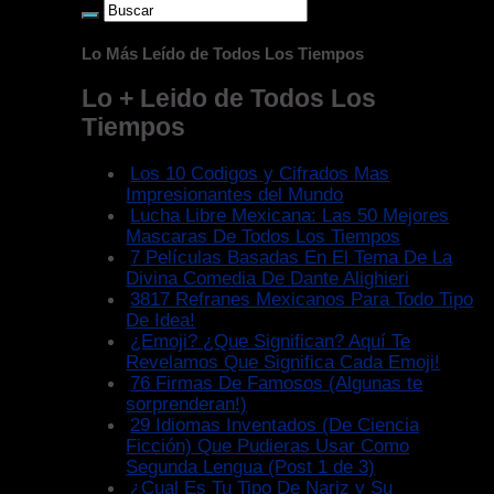
Lo Más Leído de Todos Los Tiempos
Lo + Leido de Todos Los
Tiempos
Los 10 Codigos y Cifrados Mas
Impresionantes del Mundo
Lucha Libre Mexicana: Las 50 Mejores
Mascaras De Todos Los Tiempos
7 Películas Basadas En El Tema De La
Divina Comedia De Dante Alighieri
3817 Refranes Mexicanos Para Todo Tipo
De Idea!
¿Emoji? ¿Que Significan? Aquí Te
Revelamos Que Significa Cada Emoji!
76 Firmas De Famosos (Algunas te
sorprenderan!)
29 Idiomas Inventados (De Ciencia
Ficción) Que Pudieras Usar Como
Segunda Lengua (Post 1 de 3)
¿Cual Es Tu Tipo De Nariz y Su