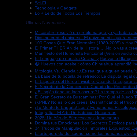
Sci-Fi
Tecnologia y Gadgets
Lo + Leido de Todos Los Tiempos
Ultimas Novedades
Mi cerebro resolvió un problema que yo ya había a
Dios no creó el universo. El universo ni siquiera nece
100 Cosas Que Eran Normales (1980-2005) y Hoy 
El Primer THERIAN de la Historia…..No lo vas a cree
Manifiesto del Humorista Funcional (Version Audio co
El Lenguaje de nuestra Cocina: ¿Huevos o Blanquill
🎧 Huevos con aceite : cómo Chihuahua aprendió in
Mitología Vs. Ciencia : ¿Es real que alguien pueda 
La base de tu botella de refresco: La disputa legal 
El Espectro del Héroe Invisible: Cuando la Esperan
El Secreto de la Conciencia: Cuando los Recuerdos
¿El inglés tiene un lado oscuro? La trampa de los h
El Gran Secreto de Buscaminas: Por Qué el Juego 
¡¿PNL? No es lo que crees! Desmitificando el truco 
¡Tu Mente te Engaña! Los 7 Fenómenos Psicológico
Infografía : El Arte De Fabricar Recuerdos
2025: Un Año de Efervescencia Innovadora
Domina tus Emociones: Los Secretos Estoicos para 
34 Trucos de Manipulación Inmorales Expuestos: Ej
El arte perdido del sueño: cómo los humanos olvida