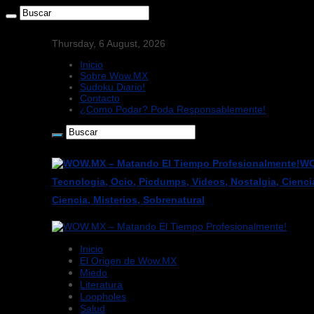
Thursday, 6 August, 2026
Inicio
Sobre Wow.MX
Sudoku Diario!
Contacto
¿Como Podar? Poda Responsablemente!
WO
Tecnologia, Ocio, Picdumps, Videos, Nostalgia, Cienci
Ciencia, Misterios, Sobrenatural
Inicio
El Origen de Wow.MX
Miedo
Literatura
Loopholes
Salud