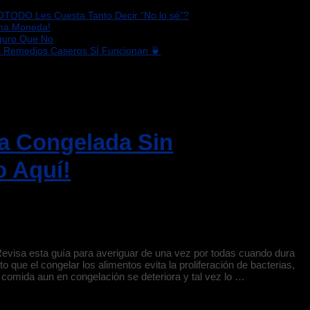
OTODO Les Cuesta Tanto Decir “No lo sé”?
sma Moneda!
eguro Que No
s Remedios Caseros SÍ Funcionan 🍵
a Congelada Sin
o Aquí!
evisa esta guía para averiguar de una vez por todas cuando dura
 que el congelar los alimentos evita la proliferación de bacterias,
 comida aun en congelación se deteriora y tal vez lo …