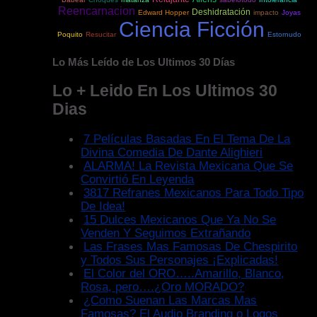
Reencarnacion
Deshidratación
Edward Hopper
impacto
Joyas
Ciencia Ficción
Poquito
Resucitar
Estornudo
Lo Más Leído de Los Ultimos 30 Días
Lo + Leido En Los Ultimos 30
Dias
7 Películas Basadas En El Tema De La
Divina Comedia De Dante Alighieri
ALARMA! La Revista Mexicana Que Se
Convirtió En Leyenda
3817 Refranes Mexicanos Para Todo Tipo
De Idea!
15 Dulces Mexicanos Que Ya No Se
Venden Y Seguimos Extrañando
Las Frases Mas Famosas De Chespirito
y Todos Sus Personajes ¡Explicadas!
El Color del ORO…..Amarillo, Blanco,
Rosa, pero….¿Oro MORADO?
¿Como Suenan Las Marcas Mas
Famosas? El Audio Branding o Logos