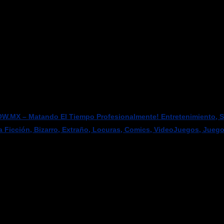
W.MX – Matando El Tiempo Profesionalmente! Entretenimiento, Sci
a Ficción, Bizarro, Extraño, Locuras, Comics, VideoJuegos, Jueg