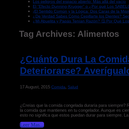
Los peligros del espacio abierto: Más allá del vacío
El “Efecto Dunning-Krugger” o ¿Por qué Los SABEL
¡El Sentido Común y la Lógica: Dos Caras de la Mi
¿De Verdad Sabes Cómo Cepillarte los Dientes? S
¿Mi Abuelita y Papás Tenían Razón? 🤔 Por Qué Lo
Tag Archives:
Alimentos
¿Cuánto Dura La Comid
Deteriorarse? Averígual
17 August, 2015
,
Comida
Salud
¿Creías que la comida congelada duraría para siempre? R
la comida que mantienes en tu congelador. Aunque es cierto
esto no significa que estos puedan durar para siempre. La
Leer Mas...