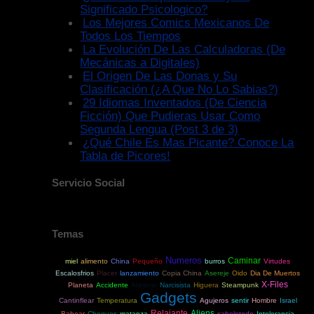
Significado Psicologico?
Los Mejores Comics Mexicanos De
Todos Los Tiempos
La Evolución De Las Calculadoras (De
Mecánicas a Digitales)
El Origen De Las Donas y Su
Clasificación (¿A Que No Lo Sabias?)
29 Idiomas Inventados (De Ciencia
Ficción) Que Pudieras Usar Como
Segunda Lengua (Post 3 de 3)
¿Qué Chile Es Mas Picante? Conoce La
Tabla de Picores!
Servicio Social
Temas
Numeros
Caminar
miel
alimento
China
Pequeño
burros
Virtudes
Escalosfrios
Placer
lanzamiento
Copia China
Asereje
Oido
Dia De Muertos
X-Files
Planeta
Accidente
Ateismo
Narcisista
Higuera
Steampunk
Gadgets
Cantinflear
Temperatura
Agujeros
sentir
Hombre
Israel
Relajante
Aliens
Babear
Choques
matanza
sabelotodo
Intolerancia