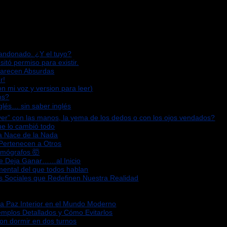
bandonado. ¿Y el tuyo?
sitó permiso para existir.
Parecen Absurdas
r!
n mi voz y version para leer)
os?
glés… sin saber inglés
“ver” con las manos, la yema de los dedos o con los ojos vendados?
que lo cambió todo
za Nace de la Nada
 Pertenecen a Otros
omógrafos 🤯
Te Deja Ganar……al Inicio
mental del que todos hablan
s Sociales que Redefinen Nuestra Realidad
la Paz Interior en el Mundo Moderno
emplos Detallados y Cómo Evitarlos
ron dormir en dos turnos