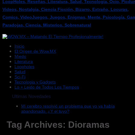
LoopHoles, Reseñas, Literatura, Salud, Tecnologia, Ocio, Picdu
Videos, Nostalgia, Ciencia Ficción, Bizarro, Extraño, Locuras,
Comics, VideoJuegos, Juegos, Enigmas, Mente, Psicología, Gam
Paradojas, Ciencia, Misterios, Sobrenatural
Inicio
El Origen de Wow.MX
Miedo
Literatura
Loopholes
Salud
Sci-Fi
Tecnologia y Gadgets
Lo + Leido de Todos Los Tiempos
Ultimas Novedades
Mi cerebro resolvió un problema que yo ya había
abandonado. ¿Y el tuyo?
Tag Archives:
Dioramas