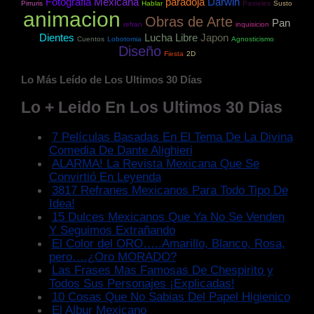
Fotografia
Mexicana
paradoja
Darwin
Pirruris
Hablar
Pasteles
Susto
animacion
Obras de Arte
Pan
refran
inquisicion
Dientes
Lucha Libre
Japon
Cuentos
Lobotomia
Agnosticismo
Diseño
Fiesta
2D
Lo Más Leído de Los Ultimos 30 Días
Lo + Leido En Los Ultimos 30 Dias
7 Películas Basadas En El Tema De La Divina
Comedia De Dante Alighieri
ALARMA! La Revista Mexicana Que Se
Convirtió En Leyenda
3817 Refranes Mexicanos Para Todo Tipo De
Idea!
15 Dulces Mexicanos Que Ya No Se Venden
Y Seguimos Extrañando
El Color del ORO…..Amarillo, Blanco, Rosa,
pero….¿Oro MORADO?
Las Frases Mas Famosas De Chespirito y
Todos Sus Personajes ¡Explicadas!
10 Cosas Que No Sabias Del Papel Higienico
El Albur Mexicano