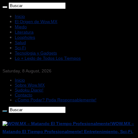
Inicio
El Origen de Wow.MX
Miedo
Literatura
Loopholes
Salud
Sci-Fi
Tecnologia y Gadgets
Lo + Leido de Todos Los Tiempos
Saturday, 8 August, 2026
Inicio
Sobre Wow.MX
Sudoku Diario!
Contacto
¿Como Podar? Poda Responsablemente!
WOW.MX –
Matando El Tiempo Profesionalmente! Entretenimiento, Sci-Fi,