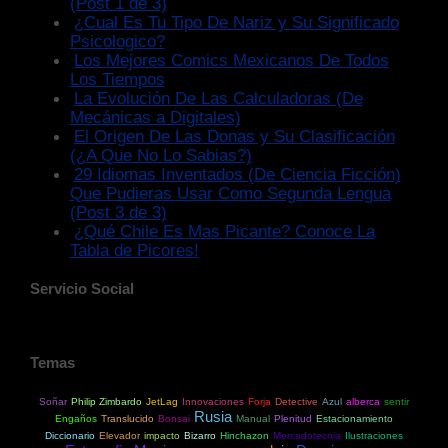
(Post 1 de 3)
¿Cual Es Tu Tipo De Nariz y Su Significado
Psicologico?
Los Mejores Comics Mexicanos De Todos
Los Tiempos
La Evolución De Las Calculadoras (De
Mecánicas a Digitales)
El Origen De Las Donas y Su Clasificación
(¿A Que No Lo Sabias?)
29 Idiomas Inventados (De Ciencia Ficción)
Que Pudieras Usar Como Segunda Lengua
(Post 3 de 3)
¿Qué Chile Es Mas Picante? Conoce La
Tabla de Picores!
Servicio Social
Temas
Soñar
Philip Zimbardo
JetLag
Innovaciones
Forja
Detective
Azul
alberca
sentir
Rusia
Engaños
Translucido
Bonsai
Manual
Plenitud
Estacionamiento
Diccionario
Elevador
impacto
Bizarro
Hinchazon
Mercadotecnia
Ilustraciones