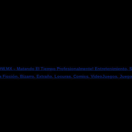
W.MX – Matando El Tiempo Profesionalmente! Entretenimiento, Sci
a Ficción, Bizarro, Extraño, Locuras, Comics, VideoJuegos, Jueg