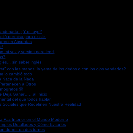
bandonado. ¿Y el tuyo?
sitó permiso para existir.
Parecen Absurdas
r!
n mi voz y version para leer)
os?
glés… sin saber inglés
“ver” con las manos, la yema de los dedos o con los ojos vendados?
que lo cambió todo
za Nace de la Nada
 Pertenecen a Otros
omógrafos 🤯
Te Deja Ganar……al Inicio
mental del que todos hablan
s Sociales que Redefinen Nuestra Realidad
la Paz Interior en el Mundo Moderno
emplos Detallados y Cómo Evitarlos
ron dormir en dos turnos