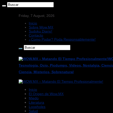
Friday, 7 August, 2026
Inicio
Sobre Wow.MX
Sudoku Diario!
Contacto
¿Como Podar? Poda Responsablemente!
WO
Tecnologia, Ocio, Picdumps, Videos, Nostalgia, Cienci
Ciencia, Misterios, Sobrenatural
Inicio
El Origen de Wow.MX
Miedo
Literatura
Loopholes
Salud