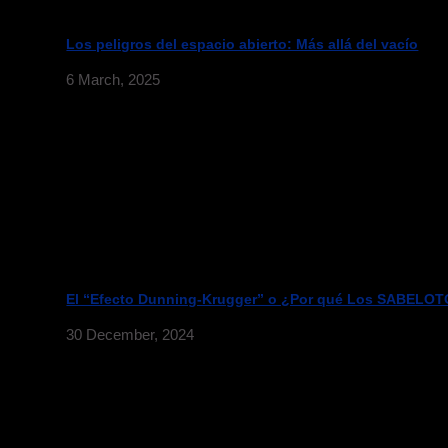
Los peligros del espacio abierto: Más allá del vacío
6 March, 2025
El “Efecto Dunning-Krugger” o ¿Por qué Los SABELOTO
30 December, 2024