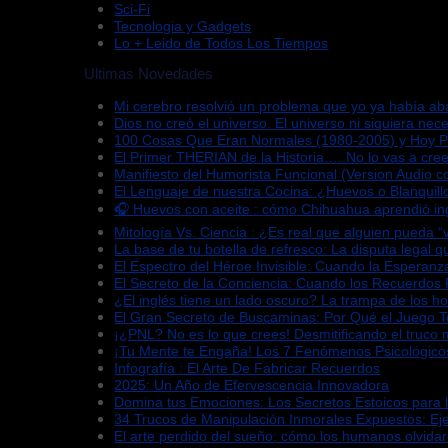
Sci-Fi
Tecnologia y Gadgets
Lo + Leido de Todos Los Tiempos
Ultimas Novedades
Mi cerebro resolvió un problema que yo ya había a
Dios no creó el universo. El universo ni siquiera nece
100 Cosas Que Eran Normales (1980-2005) y Hoy 
El Primer THERIAN de la Historia…..No lo vas a cree
Manifiesto del Humorista Funcional (Version Audio co
El Lenguaje de nuestra Cocina: ¿Huevos o Blanquill
🎧 Huevos con aceite : cómo Chihuahua aprendió in
Mitología Vs. Ciencia : ¿Es real que alguien pueda 
La base de tu botella de refresco: La disputa legal 
El Espectro del Héroe Invisible: Cuando la Esperan
El Secreto de la Conciencia: Cuando los Recuerdos
¿El inglés tiene un lado oscuro? La trampa de los h
El Gran Secreto de Buscaminas: Por Qué el Juego 
¡¿PNL? No es lo que crees! Desmitificando el truco 
¡Tu Mente te Engaña! Los 7 Fenómenos Psicológico
Infografía : El Arte De Fabricar Recuerdos
2025: Un Año de Efervescencia Innovadora
Domina tus Emociones: Los Secretos Estoicos para 
34 Trucos de Manipulación Inmorales Expuestos: Ej
El arte perdido del sueño: cómo los humanos olvida