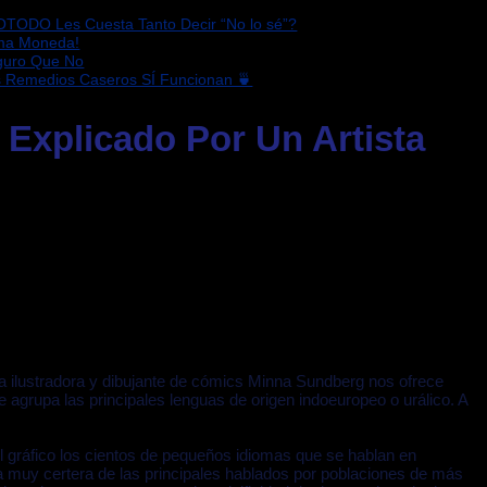
OTODO Les Cuesta Tanto Decir “No lo sé”?
sma Moneda!
eguro Que No
s Remedios Caseros SÍ Funcionan 🍵
 Explicado Por Un Artista
 ilustradora y dibujante de cómics Minna Sundberg nos ofrece
agrupa las principales lenguas de origen indoeuropeo o urálico. A
el gráfico los cientos de pequeños idiomas que se hablan en
a muy certera de las principales hablados por poblaciones de más