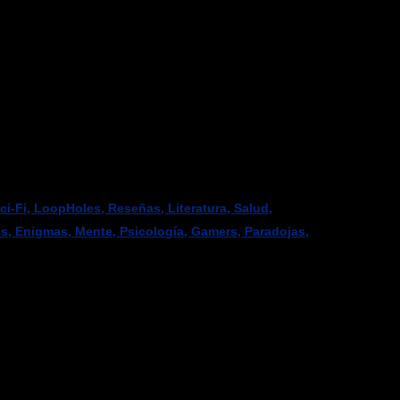
-Fi, LoopHoles, Reseñas, Literatura, Salud,
os, Enigmas, Mente, Psicología, Gamers, Paradojas,