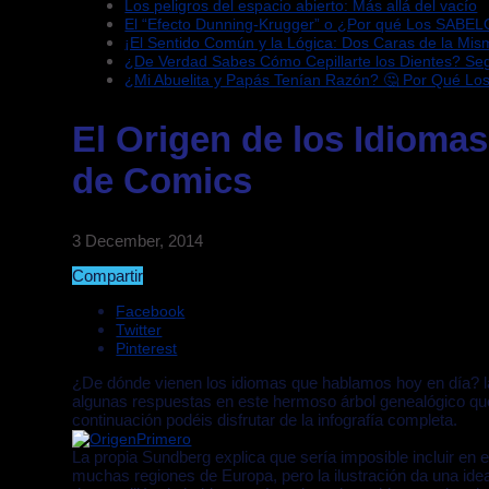
Los peligros del espacio abierto: Más allá del vacío
El “Efecto Dunning-Krugger” o ¿Por qué Los SABEL
¡El Sentido Común y la Lógica: Dos Caras de la Mi
¿De Verdad Sabes Cómo Cepillarte los Dientes? S
¿Mi Abuelita y Papás Tenían Razón? 🤔 Por Qué Lo
El Origen de los Idiomas
de Comics
3 December, 2014
Compartir
Facebook
Twitter
Pinterest
¿De dónde vienen los idiomas que hablamos hoy en día? la
algunas respuestas en este hermoso árbol genealógico que 
continuación podéis disfrutar de la infografía completa.
La propia Sundberg explica que sería imposible incluir en 
muchas regiones de Europa, pero la ilustración da una ide