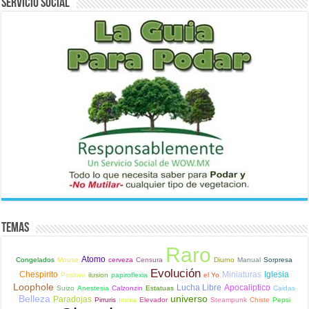
Servicio Social
Temas
Raro
Atomo
Congelados
Mouse
cerveza
Censura
Diurno
Manual
Sorpresa
Evolución
Chespirito
Miniaturas
Iglesia
Positivo
ilusion
papiroflexia
el Yo
Loophole
Lucha Libre
Apocaliptico
Suizo
Anestesia
Calzonzin
Estatuas
Caidas
Belleza
universo
Paradojas
Pirruris
Ironia
Elevador
Steampunk
Chiste
Pepsi