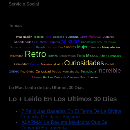
Servicio Social
Temas
Muñecas
Imaginación
Techies
Rayo
Bailarina
Subliminal
Letra
Lugares
peliculas
Abandonados
La Ultima Pregunta
Constelaciones
Impresion
Mujer
Sabores
Humana
Sumerios
Bajada
Divorcio
Filo
Esencias
Manipulación
Retro
Miedos
Fotos
Relatividad
Tristeza
Temperatura
Alfred Hitchcock
Curiosidades
Gravedad
Therian
Macetas
alcohol
Cuchillo
Increible
torneo
Curiosidad
Tecnología
Pez Globo
PopUp
Hermafrodita
Mamas
Hackeo
Detas de Camaras
Poco
basura
Lo Más Leído de Los Ultimos 30 Días
Lo + Leido En Los Ultimos 30 Dias
7 Películas Basadas En El Tema De La Divina
Comedia De Dante Alighieri
ALARMA! La Revista Mexicana Que Se
Convirtió En Leyenda