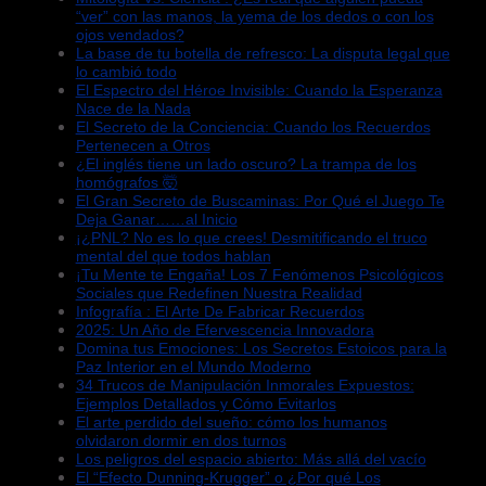
“ver” con las manos, la yema de los dedos o con los
ojos vendados?
La base de tu botella de refresco: La disputa legal que
lo cambió todo
El Espectro del Héroe Invisible: Cuando la Esperanza
Nace de la Nada
El Secreto de la Conciencia: Cuando los Recuerdos
Pertenecen a Otros
¿El inglés tiene un lado oscuro? La trampa de los
homógrafos 🤯
El Gran Secreto de Buscaminas: Por Qué el Juego Te
Deja Ganar……al Inicio
¡¿PNL? No es lo que crees! Desmitificando el truco
mental del que todos hablan
¡Tu Mente te Engaña! Los 7 Fenómenos Psicológicos
Sociales que Redefinen Nuestra Realidad
Infografía : El Arte De Fabricar Recuerdos
2025: Un Año de Efervescencia Innovadora
Domina tus Emociones: Los Secretos Estoicos para la
Paz Interior en el Mundo Moderno
34 Trucos de Manipulación Inmorales Expuestos:
Ejemplos Detallados y Cómo Evitarlos
El arte perdido del sueño: cómo los humanos
olvidaron dormir en dos turnos
Los peligros del espacio abierto: Más allá del vacío
El “Efecto Dunning-Krugger” o ¿Por qué Los