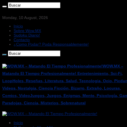
Monday, 10 August, 2026
Inicio
Sobre Wow.MX
Sudoku Diario!
Contacto
¿Como Podar? Poda Responsablemente!
WOW.MX –
Matando El Tiempo Profesionalmente! Entretenimiento, Sci-Fi,
LoopHoles, Reseñas, Literatura, Salud, Tecnologia, Ocio, Picdu
Videos, Nostalgia, Ciencia Ficción, Bizarro, Extraño, Locuras,
Comics, VideoJuegos, Juegos, Enigmas, Mente, Psicología, Gam
Paradojas, Ciencia, Misterios, Sobrenatural
Inicio