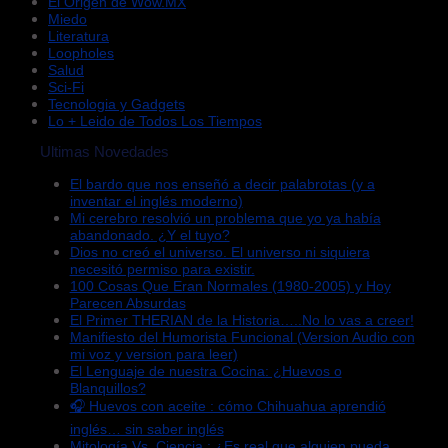
El Origen de Wow.MX
Miedo
Literatura
Loopholes
Salud
Sci-Fi
Tecnologia y Gadgets
Lo + Leido de Todos Los Tiempos
Ultimas Novedades
El bardo que nos enseñó a decir palabrotas (y a
inventar el inglés moderno)
Mi cerebro resolvió un problema que yo ya había
abandonado. ¿Y el tuyo?
Dios no creó el universo. El universo ni siquiera
necesitó permiso para existir.
100 Cosas Que Eran Normales (1980-2005) y Hoy
Parecen Absurdas
El Primer THERIAN de la Historia…..No lo vas a creer!
Manifiesto del Humorista Funcional (Version Audio con
mi voz y version para leer)
El Lenguaje de nuestra Cocina: ¿Huevos o
Blanquillos?
🎧 Huevos con aceite : cómo Chihuahua aprendió
inglés… sin saber inglés
Mitología Vs. Ciencia : ¿Es real que alguien pueda