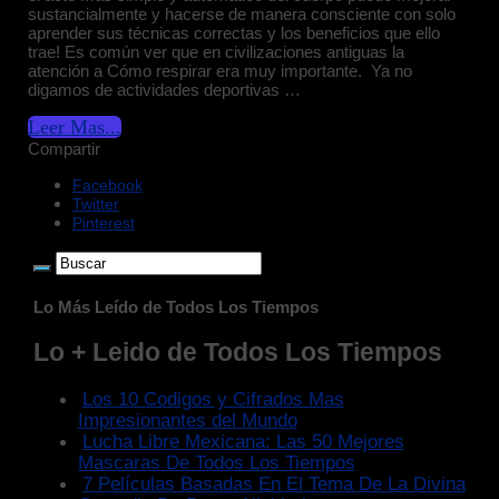
sustancialmente y hacerse de manera consciente con solo
aprender sus técnicas correctas y los beneficios que ello
trae! Es común ver que en civilizaciones antiguas la
atención a Cómo respirar era muy importante. Ya no
digamos de actividades deportivas …
Leer Mas...
Compartir
Facebook
Twitter
Pinterest
Lo Más Leído de Todos Los Tiempos
Lo + Leido de Todos Los Tiempos
Los 10 Codigos y Cifrados Mas
Impresionantes del Mundo
Lucha Libre Mexicana: Las 50 Mejores
Mascaras De Todos Los Tiempos
7 Películas Basadas En El Tema De La Divina