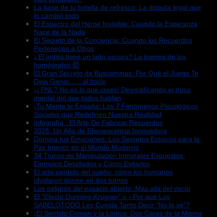
La base de tu botella de refresco: La disputa legal que
lo cambió todo
El Espectro del Héroe Invisible: Cuando la Esperanza
Nace de la Nada
El Secreto de la Conciencia: Cuando los Recuerdos
Pertenecen a Otros
¿El inglés tiene un lado oscuro? La trampa de los
homógrafos 🤯
El Gran Secreto de Buscaminas: Por Qué el Juego Te
Deja Ganar……al Inicio
¡¿PNL? No es lo que crees! Desmitificando el truco
mental del que todos hablan
¡Tu Mente te Engaña! Los 7 Fenómenos Psicológicos
Sociales que Redefinen Nuestra Realidad
Infografía : El Arte De Fabricar Recuerdos
2025: Un Año de Efervescencia Innovadora
Domina tus Emociones: Los Secretos Estoicos para la
Paz Interior en el Mundo Moderno
34 Trucos de Manipulación Inmorales Expuestos:
Ejemplos Detallados y Cómo Evitarlos
El arte perdido del sueño: cómo los humanos
olvidaron dormir en dos turnos
Los peligros del espacio abierto: Más allá del vacío
El “Efecto Dunning-Krugger” o ¿Por qué Los
SABELOTODO Les Cuesta Tanto Decir “No lo sé”?
¡El Sentido Común y la Lógica: Dos Caras de la Misma