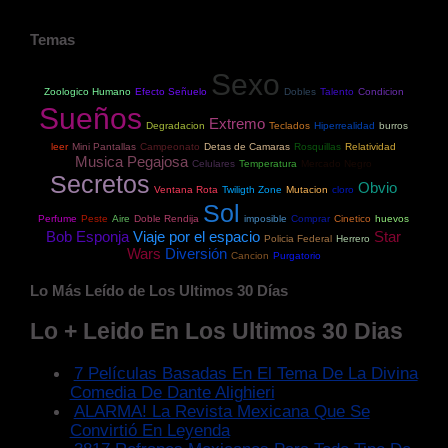
Temas
Sexo
Zoologico Humano
Efecto Señuelo
Dobles
Talento
Condicion
Sueños
Extremo
Degradacion
Teclados
Hiperrealidad
burros
leer
Mini Pantallas
Campeonato
Detas de Camaras
Rosquillas
Relatividad
Musica Pegajosa
Celulares
Temperatura
Mercado Negro
Secretos
Obvio
Ventana Rota
Twiligth Zone
Mutacion
cloro
Sol
Perfume
Peste
Aire
Doble Rendija
imposible
Comprar
Cinetico
huevos
Bob Esponja
Viaje por el espacio
Star
Policia Federal
Herrero
Wars
Diversión
Cancion
Purgatorio
Lo Más Leído de Los Ultimos 30 Días
Lo + Leido En Los Ultimos 30 Dias
7 Películas Basadas En El Tema De La Divina
Comedia De Dante Alighieri
ALARMA! La Revista Mexicana Que Se
Convirtió En Leyenda