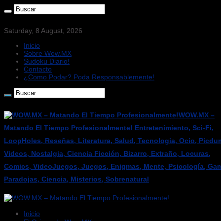
Saturday, 8 August, 2026
Inicio
Sobre Wow.MX
Sudoku Diario!
Contacto
¿Como Podar? Poda Responsablemente!
WOW.MX –
Matando El Tiempo Profesionalmente! Entretenimiento, Sci-Fi,
LoopHoles, Reseñas, Literatura, Salud, Tecnologia, Ocio, Picdu
Videos, Nostalgia, Ciencia Ficción, Bizarro, Extraño, Locuras,
Comics, VideoJuegos, Juegos, Enigmas, Mente, Psicología, Gam
Paradojas, Ciencia, Misterios, Sobrenatural
Inicio