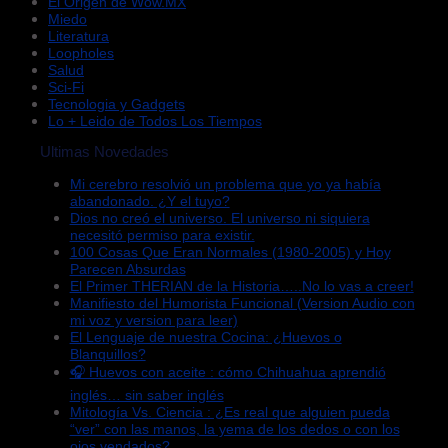
El Origen de Wow.MX
Miedo
Literatura
Loopholes
Salud
Sci-Fi
Tecnologia y Gadgets
Lo + Leido de Todos Los Tiempos
Ultimas Novedades
Mi cerebro resolvió un problema que yo ya había
abandonado. ¿Y el tuyo?
Dios no creó el universo. El universo ni siquiera
necesitó permiso para existir.
100 Cosas Que Eran Normales (1980-2005) y Hoy
Parecen Absurdas
El Primer THERIAN de la Historia…..No lo vas a creer!
Manifiesto del Humorista Funcional (Version Audio con
mi voz y version para leer)
El Lenguaje de nuestra Cocina: ¿Huevos o
Blanquillos?
🎧 Huevos con aceite : cómo Chihuahua aprendió
inglés… sin saber inglés
Mitología Vs. Ciencia : ¿Es real que alguien pueda
“ver” con las manos, la yema de los dedos o con los
ojos vendados?