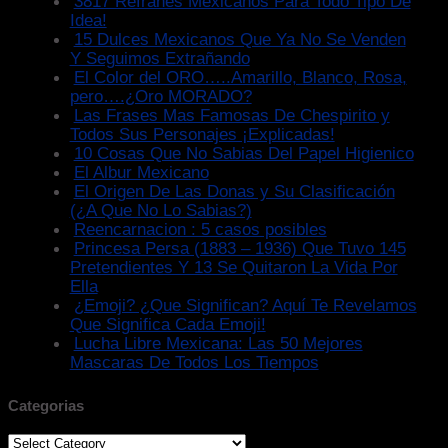
3817 Refranes Mexicanos Para Todo Tipo De
Idea!
15 Dulces Mexicanos Que Ya No Se Venden
Y Seguimos Extrañando
El Color del ORO…..Amarillo, Blanco, Rosa,
pero….¿Oro MORADO?
Las Frases Mas Famosas De Chespirito y
Todos Sus Personajes ¡Explicadas!
10 Cosas Que No Sabias Del Papel Higienico
El Albur Mexicano
El Origen De Las Donas y Su Clasificación
(¿A Que No Lo Sabias?)
Reencarnacion : 5 casos posibles
Princesa Persa (1883 – 1936) Que Tuvo 145
Pretendientes Y 13 Se Quitaron La Vida Por
Ella
¿Emoji? ¿Que Significan? Aquí Te Revelamos
Que Significa Cada Emoji!
Lucha Libre Mexicana: Las 50 Mejores
Mascaras De Todos Los Tiempos
Categorias
Categorias