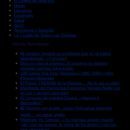
El Origen de Wow.MX
Miedo
Literatura
Loopholes
Salud
Sci-Fi
Tecnologia y Gadgets
Lo + Leido de Todos Los Tiempos
Ultimas Novedades
Mi cerebro resolvió un problema que yo ya había
abandonado. ¿Y el tuyo?
Dios no creó el universo. El universo ni siquiera
necesitó permiso para existir.
100 Cosas Que Eran Normales (1980-2005) y Hoy
Parecen Absurdas
El Primer THERIAN de la Historia…..No lo vas a creer!
Manifiesto del Humorista Funcional (Version Audio con
mi voz y version para leer)
El Lenguaje de nuestra Cocina: ¿Huevos o
Blanquillos?
🎧 Huevos con aceite : cómo Chihuahua aprendió
inglés… sin saber inglés
Mitología Vs. Ciencia : ¿Es real que alguien pueda
“ver” con las manos, la yema de los dedos o con los
ojos vendados?