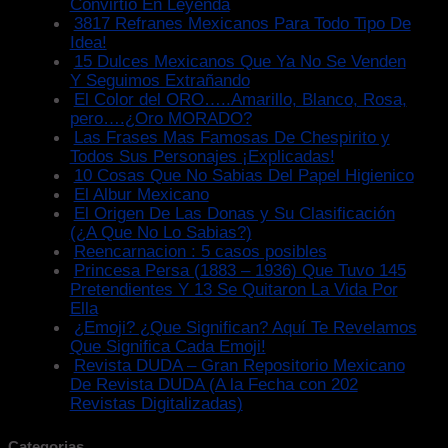
Convirtió En Leyenda
3817 Refranes Mexicanos Para Todo Tipo De
Idea!
15 Dulces Mexicanos Que Ya No Se Venden
Y Seguimos Extrañando
El Color del ORO…..Amarillo, Blanco, Rosa,
pero….¿Oro MORADO?
Las Frases Mas Famosas De Chespirito y
Todos Sus Personajes ¡Explicadas!
10 Cosas Que No Sabias Del Papel Higienico
El Albur Mexicano
El Origen De Las Donas y Su Clasificación
(¿A Que No Lo Sabias?)
Reencarnacion : 5 casos posibles
Princesa Persa (1883 – 1936) Que Tuvo 145
Pretendientes Y 13 Se Quitaron La Vida Por
Ella
¿Emoji? ¿Que Significan? Aquí Te Revelamos
Que Significa Cada Emoji!
Revista DUDA – Gran Repositorio Mexicano
De Revista DUDA (A la Fecha con 202
Revistas Digitalizadas)
Categorias