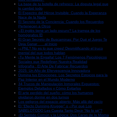
La base de tu botella de refresco: La disputa legal que
lo cambió todo
El Espectro del Héroe Invisible: Cuando la Esperanza
Nace de la Nada
El Secreto de la Conciencia: Cuando los Recuerdos
Pertenecen a Otros
¿El inglés tiene un lado oscuro? La trampa de los
homógrafos 🤯
El Gran Secreto de Buscaminas: Por Qué el Juego Te
Deja Ganar……al Inicio
¡¿PNL? No es lo que crees! Desmitificando el truco
mental del que todos hablan
¡Tu Mente te Engaña! Los 7 Fenómenos Psicológicos
Sociales que Redefinen Nuestra Realidad
Infografía : El Arte De Fabricar Recuerdos
2025: Un Año de Efervescencia Innovadora
Domina tus Emociones: Los Secretos Estoicos para la
Paz Interior en el Mundo Moderno
34 Trucos de Manipulación Inmorales Expuestos:
Ejemplos Detallados y Cómo Evitarlos
El arte perdido del sueño: cómo los humanos
olvidaron dormir en dos turnos
Los peligros del espacio abierto: Más allá del vacío
El “Efecto Dunning-Krugger” o ¿Por qué Los
SABELOTODO Les Cuesta Tanto Decir “No lo sé”?
¡El Sentido Común y la Lógica: Dos Caras de la Misma