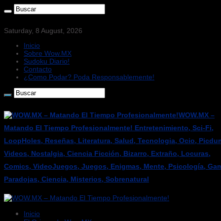
Saturday, 8 August, 2026
Inicio
Sobre Wow.MX
Sudoku Diario!
Contacto
¿Como Podar? Poda Responsablemente!
WOW.MX –
Matando El Tiempo Profesionalmente! Entretenimiento, Sci-Fi,
LoopHoles, Reseñas, Literatura, Salud, Tecnologia, Ocio, Picdu
Videos, Nostalgia, Ciencia Ficción, Bizarro, Extraño, Locuras,
Comics, VideoJuegos, Juegos, Enigmas, Mente, Psicología, Gam
Paradojas, Ciencia, Misterios, Sobrenatural
Inicio