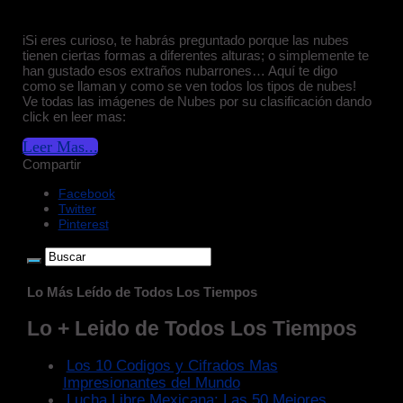
iSi eres curioso, te habrás preguntado porque las nubes
tienen ciertas formas a diferentes alturas; o simplemente te
han gustado esos extraños nubarrones… Aquí te digo
como se llaman y como se ven todos los tipos de nubes!
Ve todas las imágenes de Nubes por su clasificación dando
click en leer mas:
Leer Mas...
Compartir
Facebook
Twitter
Pinterest
Lo Más Leído de Todos Los Tiempos
Lo + Leido de Todos Los Tiempos
Los 10 Codigos y Cifrados Mas
Impresionantes del Mundo
Lucha Libre Mexicana: Las 50 Mejores