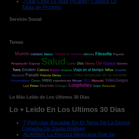
¿Qué Chile Es Mas Picante? Conoce La
Tabla de Picores!
Servicio Social
Temas
Muerte
Filosofia
cuerpos
Panaderia
Maton
Cinismo
trillones
Piquete
Salud
Ojo
Dios
Espacio
Respiración
Esposa
Cuello
Disney
Genero
Einstein
Viaje en el tiempo
Tetris
Cabeza
Niños
Bizarro
enanos
Guardia
Vida despues de la muerte
Pasado
Nacional
Francia
Dietas
Moviles
VideoJuegos
Vidrio
Mini
Personalidad
Claves
experiencias
Mouse
Miyazaki
Loopholes
Diversión
Led
Pintor
Emerger
Gripa
Resucitar
Lo Más Leído de Los Ultimos 30 Días
Lo + Leido En Los Ultimos 30 Dias
7 Películas Basadas En El Tema De La Divina
Comedia De Dante Alighieri
ALARMA! La Revista Mexicana Que Se