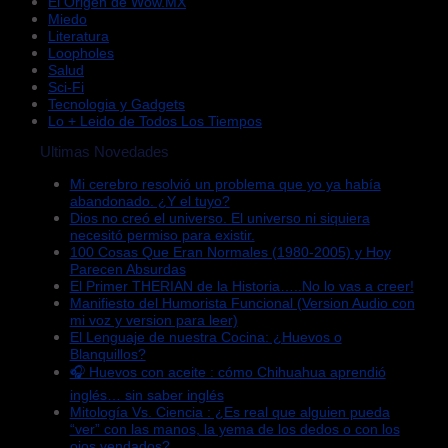
El Origen de Wow.MX
Miedo
Literatura
Loopholes
Salud
Sci-Fi
Tecnologia y Gadgets
Lo + Leido de Todos Los Tiempos
Ultimas Novedades
Mi cerebro resolvió un problema que yo ya había
abandonado. ¿Y el tuyo?
Dios no creó el universo. El universo ni siquiera
necesitó permiso para existir.
100 Cosas Que Eran Normales (1980-2005) y Hoy
Parecen Absurdas
El Primer THERIAN de la Historia…..No lo vas a creer!
Manifiesto del Humorista Funcional (Version Audio con
mi voz y version para leer)
El Lenguaje de nuestra Cocina: ¿Huevos o
Blanquillos?
🎧 Huevos con aceite : cómo Chihuahua aprendió
inglés… sin saber inglés
Mitología Vs. Ciencia : ¿Es real que alguien pueda
“ver” con las manos, la yema de los dedos o con los
ojos vendados?