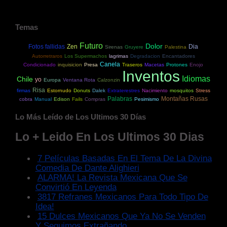
Temas
Futuro
Dolor
Fotos fallidas
Zen
Dia
Sirenas
Gruyere
Palestina
Autorretraros
Los Supermachos
lagrimas
Degradacion
Encantadores
Canela
Condicionado
inquisicion
Presa
Traseros
Macetas
Protones
Enojo
Inventos
Idiomas
Chile
yo
Europa
Ventana Rota
Calzonzin
Risa
firmas
Estornudo
Donuts
Dalek
Extraterestres
Nacimiento
mosquitos
Stress
Palabras
Montañas Rusas
cobra
Manual
Edison
Fails
Compras
Pesimismo
Lo Más Leído de Los Ultimos 30 Días
Lo + Leido En Los Ultimos 30 Dias
7 Películas Basadas En El Tema De La Divina
Comedia De Dante Alighieri
ALARMA! La Revista Mexicana Que Se
Convirtió En Leyenda
3817 Refranes Mexicanos Para Todo Tipo De
Idea!
15 Dulces Mexicanos Que Ya No Se Venden
Y Seguimos Extrañando