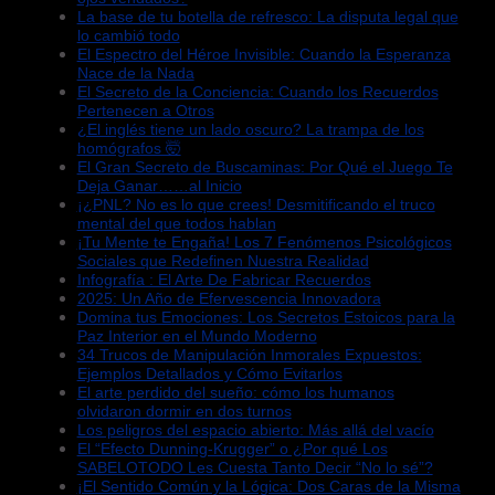
La base de tu botella de refresco: La disputa legal que
lo cambió todo
El Espectro del Héroe Invisible: Cuando la Esperanza
Nace de la Nada
El Secreto de la Conciencia: Cuando los Recuerdos
Pertenecen a Otros
¿El inglés tiene un lado oscuro? La trampa de los
homógrafos 🤯
El Gran Secreto de Buscaminas: Por Qué el Juego Te
Deja Ganar……al Inicio
¡¿PNL? No es lo que crees! Desmitificando el truco
mental del que todos hablan
¡Tu Mente te Engaña! Los 7 Fenómenos Psicológicos
Sociales que Redefinen Nuestra Realidad
Infografía : El Arte De Fabricar Recuerdos
2025: Un Año de Efervescencia Innovadora
Domina tus Emociones: Los Secretos Estoicos para la
Paz Interior en el Mundo Moderno
34 Trucos de Manipulación Inmorales Expuestos:
Ejemplos Detallados y Cómo Evitarlos
El arte perdido del sueño: cómo los humanos
olvidaron dormir en dos turnos
Los peligros del espacio abierto: Más allá del vacío
El “Efecto Dunning-Krugger” o ¿Por qué Los
SABELOTODO Les Cuesta Tanto Decir “No lo sé”?
¡El Sentido Común y la Lógica: Dos Caras de la Misma