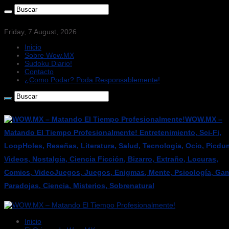
Friday, 7 August, 2026
Inicio
Sobre Wow.MX
Sudoku Diario!
Contacto
¿Como Podar? Poda Responsablemente!
WOW.MX –
Matando El Tiempo Profesionalmente! Entretenimiento, Sci-Fi,
LoopHoles, Reseñas, Literatura, Salud, Tecnologia, Ocio, Picdu
Videos, Nostalgia, Ciencia Ficción, Bizarro, Extraño, Locuras,
Comics, VideoJuegos, Juegos, Enigmas, Mente, Psicología, Gam
Paradojas, Ciencia, Misterios, Sobrenatural
Inicio