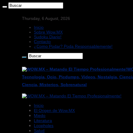
Thursday, 6 August, 2026
Inicio
Sobre Wow.MX
Sudoku Diario!
Contacto
¿Como Podar? Poda Responsablemente!
WO
Tecnologia, Ocio, Picdumps, Videos, Nostalgia, Cienci
Ciencia, Misterios, Sobrenatural
Inicio
El Origen de Wow.MX
Miedo
Literatura
Loopholes
Salud