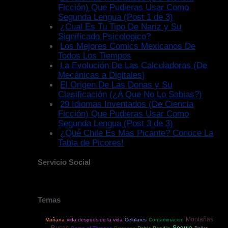
Ficción) Que Pudieras Usar Como
Segunda Lengua (Post 1 de 3)
¿Cual Es Tu Tipo De Nariz y Su
Significado Psicologico?
Los Mejores Comics Mexicanos De
Todos Los Tiempos
La Evolución De Las Calculadoras (De
Mecánicas a Digitales)
El Origen De Las Donas y Su
Clasificación (¿A Que No Lo Sabias?)
29 Idiomas Inventados (De Ciencia
Ficción) Que Pudieras Usar Como
Segunda Lengua (Post 3 de 3)
¿Qué Chile Es Mas Picante? Conoce La
Tabla de Picores!
Servicio Social
Temas
Montañas
Mañana
vida despues de la vida
Celulares
Contaminacion
Rusas
Sequia