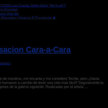
OTODO Les Cuesta Tanto Decir “No lo sé”?
sma Moneda!
eguro Que No
s Remedios Caseros SÍ Funcionan 🍵
sacion Cara-a-Cara
Gadgets
rte de nosotros, me encanta y me considero Techie, pero ¿hasta
ce humanos a cambio de tener una vida mas fácil? Seguramente tu
enes de la galería siguiente. Realizadas por el artista …