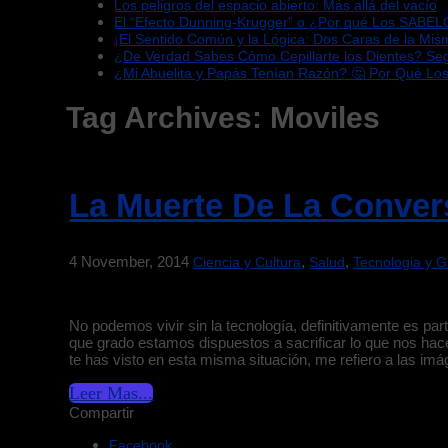
Los peligros del espacio abierto: Más allá del vacío
El “Efecto Dunning-Krugger” o ¿Por qué Los SABEL
¡El Sentido Común y la Lógica: Dos Caras de la Mi
¿De Verdad Sabes Cómo Cepillarte los Dientes? S
¿Mi Abuelita y Papás Tenían Razón? 🤔 Por Qué Lo
Tag Archives:
Moviles
La Muerte De La Conver
4 November, 2014
,
,
Ciencia y Cultura
Salud
Tecnologia y 
No podemos vivir sin la tecnología, definitivamente es pa
que grado estamos dispuestos a sacrificar lo que nos ha
te has visto en esta misma situación, me refiero a las imág
Leer Mas...
Compartir
Facebook