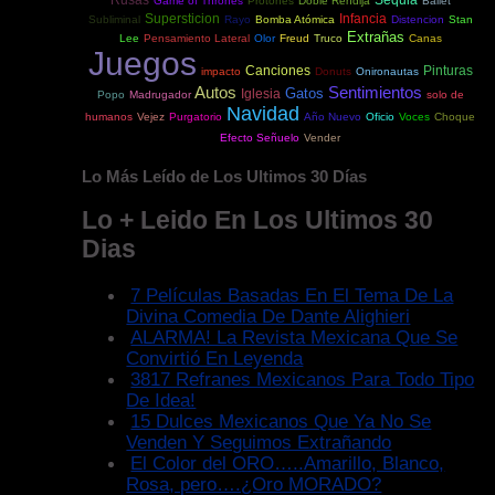
Game of Thrones
Protones
Doble Rendija
Ballet
Supersticion
Infancia
Subliminal
Rayo
Bomba Atómica
Distencion
Stan
Extrañas
Lee
Pensamiento Lateral
Olor
Freud
Truco
Canas
Juegos
Canciones
Pinturas
impacto
Donuts
Onironautas
Autos
Sentimientos
Gatos
Iglesia
Popo
Madrugador
solo de
Navidad
humanos
Vejez
Purgatorio
Año Nuevo
Oficio
Voces
Choque
Efecto Señuelo
Vender
Lo Más Leído de Los Ultimos 30 Días
Lo + Leido En Los Ultimos 30
Dias
7 Películas Basadas En El Tema De La
Divina Comedia De Dante Alighieri
ALARMA! La Revista Mexicana Que Se
Convirtió En Leyenda
3817 Refranes Mexicanos Para Todo Tipo
De Idea!
15 Dulces Mexicanos Que Ya No Se
Venden Y Seguimos Extrañando
El Color del ORO…..Amarillo, Blanco,
Rosa, pero….¿Oro MORADO?