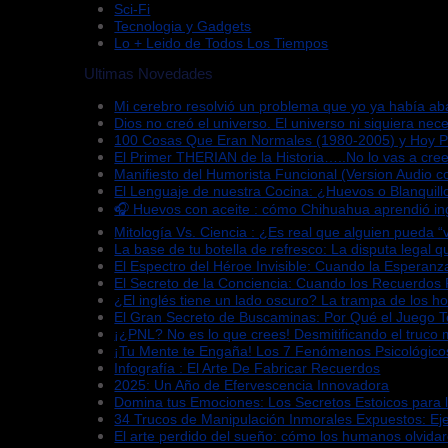
Sci-Fi
Tecnologia y Gadgets
Lo + Leido de Todos Los Tiempos
Ultimas Novedades
Mi cerebro resolvió un problema que yo ya había a
Dios no creó el universo. El universo ni siquiera nece
100 Cosas Que Eran Normales (1980-2005) y Hoy 
El Primer THERIAN de la Historia…..No lo vas a cree
Manifiesto del Humorista Funcional (Version Audio co
El Lenguaje de nuestra Cocina: ¿Huevos o Blanquill
🎧 Huevos con aceite : cómo Chihuahua aprendió in
Mitología Vs. Ciencia : ¿Es real que alguien pueda 
La base de tu botella de refresco: La disputa legal 
El Espectro del Héroe Invisible: Cuando la Esperan
El Secreto de la Conciencia: Cuando los Recuerdos
¿El inglés tiene un lado oscuro? La trampa de los h
El Gran Secreto de Buscaminas: Por Qué el Juego 
¡¿PNL? No es lo que crees! Desmitificando el truco 
¡Tu Mente te Engaña! Los 7 Fenómenos Psicológico
Infografía : El Arte De Fabricar Recuerdos
2025: Un Año de Efervescencia Innovadora
Domina tus Emociones: Los Secretos Estoicos para 
34 Trucos de Manipulación Inmorales Expuestos: Ej
El arte perdido del sueño: cómo los humanos olvida