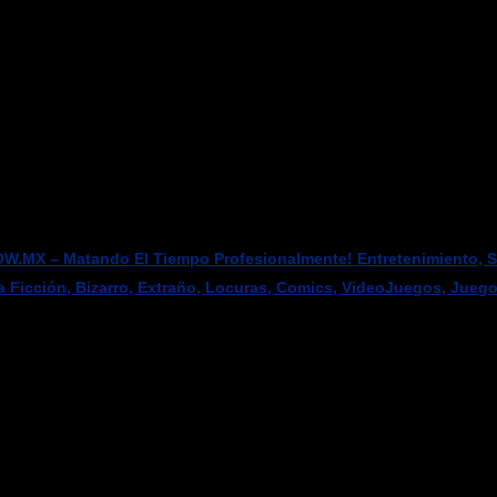
W.MX – Matando El Tiempo Profesionalmente! Entretenimiento, Sci
a Ficción, Bizarro, Extraño, Locuras, Comics, VideoJuegos, Jueg