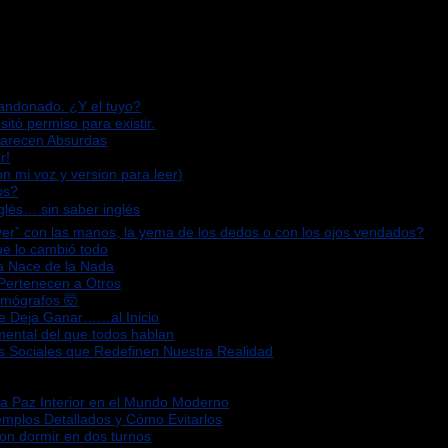
bandonado. ¿Y el tuyo?
sitó permiso para existir.
Parecen Absurdas
r!
n mi voz y version para leer)
os?
glés… sin saber inglés
“ver” con las manos, la yema de los dedos o con los ojos vendados?
que lo cambió todo
za Nace de la Nada
 Pertenecen a Otros
omógrafos 🤯
Te Deja Ganar……al Inicio
mental del que todos hablan
s Sociales que Redefinen Nuestra Realidad
la Paz Interior en el Mundo Moderno
emplos Detallados y Cómo Evitarlos
ron dormir en dos turnos