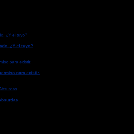
ado. ¿Y el tuyo?
ermiso para existir.
 Absurdas