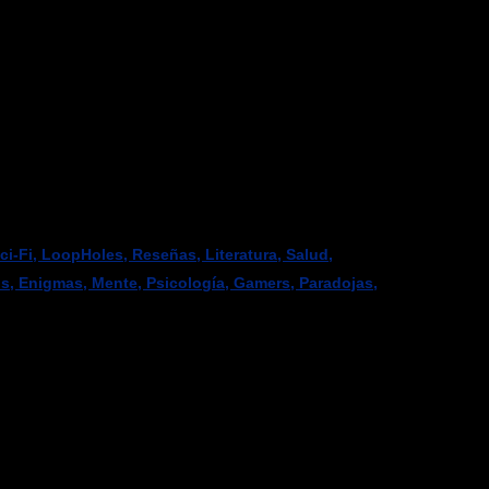
-Fi, LoopHoles, Reseñas, Literatura, Salud,
os, Enigmas, Mente, Psicología, Gamers, Paradojas,