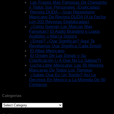
Las Frases Mas Famosas De Chespirito
y Todos Sus Personajes ¡Explicadas!
Revista DUDA – Gran Repositorio
Mexicano De Revista DUDA (A la Fecha
con 202 Revistas Digitalizadas)
¿Como Suenan Las Marcas Mas
Famosas? El Audio Branding o Logos
Audibles o Marca Sonora
¿Emoji? ¿Que Significan? Aquí Te
Revelamos Que Significa Cada Emoji!
El Albur Mexicano
El Origen De Las Donas y Su
Clasificación (¿A Que No Lo Sabias?)
Lucha Libre Mexicana: Las 50 Mejores
Mascaras De Todos Los Tiempos
¿Sabes Que Es Un Tostón? Así Le
Decimos En Mexico a La Moneda De 50
Centavos
Categorias
Categorias