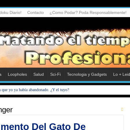
doku Diario!
Contacto
¿Como Podar? Poda Responsablemente!
a
Loopholes
Salud
Sci-Fi
Tecnologia y Gadgets
Lo + Lei
a que yo ya había abandonado. ¿Y el tuyo?
nger
imento Del Gato De