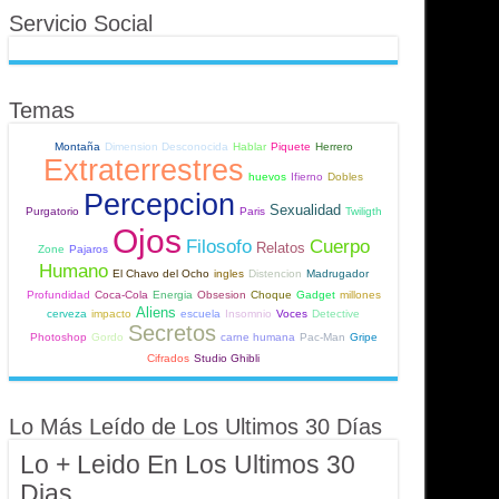
Servicio Social
Temas
Montaña
Dimension Desconocida
Hablar
Piquete
Herrero
Extraterrestres
huevos
Ifierno
Dobles
Percepcion
Sexualidad
Purgatorio
Paris
Twiligth
Ojos
Filosofo
Cuerpo
Relatos
Zone
Pajaros
Humano
El Chavo del Ocho
ingles
Distencion
Madrugador
Profundidad
Coca-Cola
Energia
Obsesion
Choque
Gadget
millones
Aliens
cerveza
impacto
escuela
Insomnio
Voces
Detective
Secretos
Photoshop
Gordo
carne humana
Pac-Man
Gripe
Cifrados
Studio Ghibli
Lo Más Leído de Los Ultimos 30 Días
Lo + Leido En Los Ultimos 30
Dias