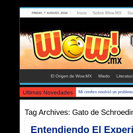
Inicio
Sobre Wow.MX
Su
FRIDAY, 7 AUGUST, 2026
El Origen de Wow.MX
Miedo
Literatur
Ultimas Novedades
Mi cerebro resolvió un problem
Tag Archives:
Gato de Schroedi
Entendiendo El Exper