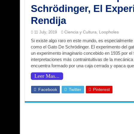
Schrödinger, El Exper
Rendija
Ciencia y Cultura
Loopholes
11 July, 2019
,
Si existe algo raro en este mundo, es especialment
como el Gato De Schrödinger. El experimento del ga
un experimento imaginario concebido en 1935 por el 
interpretaciones más contraintuitivas de la mecánic
encuentra formado por una caja cerrada y opaca que
Leer Mas...
Facebook
Twitter
Pinterest