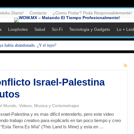
doku Diario!
Contacto
¿Como Podar? Poda Responsablemente!
a
Loopholes
Salud
Sci-Fi
Tecnologia y Gadgets
Lo + Lei
ya había abandonado. ¿Y el tuyo?
flicto Israel-Palestina
nutos
el Mundo
Videos, Musica y Cortometrajes
,
 Israel-Palestina y es mas difícil entenderlo, pero este video
do trabajo creativo para explicarlo en tan poco tiempo y creo
 “Esta Tierra Es Mía” (This Land Is Mine) y esta en …