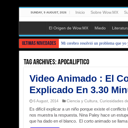
Inicio
Sobre Wow.MX
Su
SUNDAY, 9 AUGUST, 2026
El Origen de Wow.MX
Miedo
Literatur
Ultimas Novedades
Mi cerebro resolvió un problema que yo 
Tag Archives:
Apocaliptico
Video Animado : El Con
Explicado En 3.30 Mi
Ciencia y Cultura
Curiosidades d
6 August, 2014
,
Es difícil explicar a un niño porque existe el conflicto
nos muestra la respuesta. Nina Paley hace un estupen
que ha dado en el blanco. El corto animado se llama