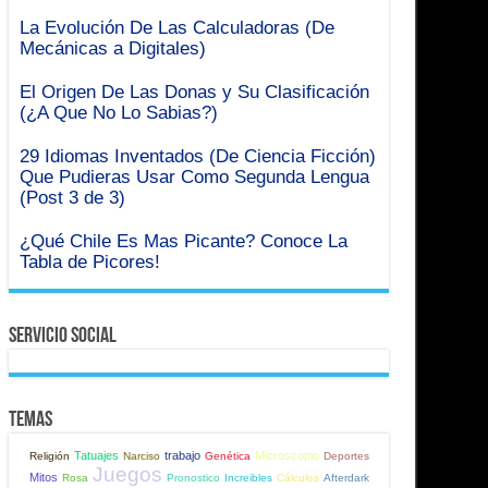
La Evolución De Las Calculadoras (De
Mecánicas a Digitales)
El Origen De Las Donas y Su Clasificación
(¿A Que No Lo Sabias?)
29 Idiomas Inventados (De Ciencia Ficción)
Que Pudieras Usar Como Segunda Lengua
(Post 3 de 3)
¿Qué Chile Es Mas Picante? Conoce La
Tabla de Picores!
Servicio Social
Temas
Tatuajes
trabajo
Microscopio
Religión
Narciso
Genética
Deportes
Juegos
Mitos
Rosa
Pronostico
Increibles
Cálculos
Afterdark