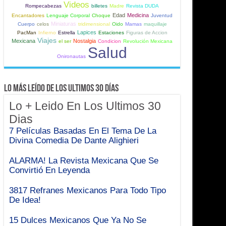
Videos
Rompecabezas
billetes
Madre
Revista DUDA
Edad
Medicina
Encantadores
Lenguaje Corporal
Choque
Juventud
Miniaturas
Cuerpo
celos
tridimensional
Oido
Mamas
maquillaje
Lapices
PacMan
Infierno
Estrella
Estaciones
Figuras de Accion
Viajes
Mexicana
Nostalgia
el ser
Condicion
Revolución Mexicana
Salud
Onironautas
Lo Más Leído de Los Ultimos 30 Días
Lo + Leido En Los Ultimos 30
Dias
7 Películas Basadas En El Tema De La
Divina Comedia De Dante Alighieri
ALARMA! La Revista Mexicana Que Se
Convirtió En Leyenda
3817 Refranes Mexicanos Para Todo Tipo
De Idea!
15 Dulces Mexicanos Que Ya No Se