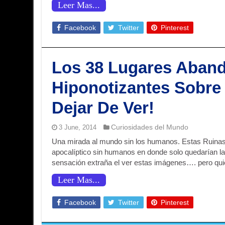
Leer Mas...
Facebook
Twitter
Pinterest
Los 38 Lugares Aban
Hiponotizantes Sobre
Dejar De Ver!
Curiosidades del Mundo
3 June, 2014
Una mirada al mundo sin los humanos. Estas Ruinas 
apocalíptico sin humanos en donde solo quedarían la
sensación extraña el ver estas imágenes…. pero quier
Leer Mas...
Facebook
Twitter
Pinterest