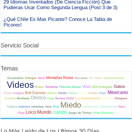
29 Idiomas Inventados (De Ciencia Ficción) Que
Pudieras Usar Como Segunda Lengua (Post 3 de 3)
¿Qué Chile Es Mas Picante? Conoce La Tabla de
Picores!
Servicio Social
Temas
Montañas Rusas
Escalosfrios
Tortugas
Heno
Narcisista
Teo Zirinis
Automatizacion
Videos
Gatos
Virus
Bodas
Tormenta
Peliculas Mudas
USS Enterprise
Mexicano
Bob Esponja
Pepsi
Codigos
Albinos
Droide
Claves
Carros
Caidas
Gripe
Onirico
Gastritis
Resfriado
Forja
Revista DUDA
Los Supermachos
Proyecto
Choques
Miedo
Tristeza
emocion
mimetizar
cloro
Malo
Imaginación
Gastronomia
Nota
Loco Mundo
cuerpo
Roja
Juego de Tronos
Philip Zimbardo
Lo Más Leído de Los Ultimos 30 Días