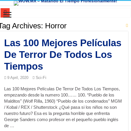
Mi cerebro resolvió un problema que yo ya había abandonado. ¿Y el tuyo?
Tag Archives:
Horror
Dios no creó el universo. El universo ni siquiera necesitó permiso para existir
Las 100 Mejores Películas
100 Cosas Que Eran Normales (1980-2005) y Hoy Parecen Absurdas
El Primer THERIAN de la Historia…..No lo vas a creer!
De Terror De Todos Los
Manifiesto del Humorista Funcional (Version Audio con mi voz y version par
Tiempos
El Lenguaje de nuestra Cocina: ¿Huevos o Blanquillos?
Sci-Fi
9 April, 2020
🎧 Huevos con aceite : cómo Chihuahua aprendió inglés… sin saber inglés
Las 100 Mejores Películas De Terror De Todos Los Tiempos,
Mitología Vs. Ciencia : ¿Es real que alguien pueda “ver” con las manos, la y
empezando desde la numero 100…… 100. “Pueblo de los
La base de tu botella de refresco: La disputa legal que lo cambió todo
Malditos” (Wolf Rilla, 1960) “Pueblo de los condenados” MGM
/ Kobal / REX / Shutterstock ¿Qué pasa si los niños no son
El Espectro del Héroe Invisible: Cuando la Esperanza Nace de la Nada
nuestro futuro? Esa es la pregunta horrible que enfrenta
El Secreto de la Conciencia: Cuando los Recuerdos Pertenecen a Otros
George Sanders como profesor en el pequeño pueblo inglés
de …
¿El inglés tiene un lado oscuro? La trampa de los homógrafos 🤯