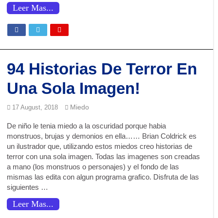
Leer Mas...
El Gran Secreto de Buscaminas: Por Qué el Juego Te Deja Ganar……al Inic
¡¿PNL? No es lo que crees! Desmitificando el truco mental del que todos hab
¡Tu Mente te Engaña! Los 7 Fenómenos Psicológicos Sociales que Redefinen
Infografía : El Arte De Fabricar Recuerdos
94 Historias De Terror En
2025: Un Año de Efervescencia Innovadora
Una Sola Imagen!
Domina tus Emociones: Los Secretos Estoicos para la Paz Interior en el M
34 Trucos de Manipulación Inmorales Expuestos: Ejemplos Detallados y Cóm
Miedo
17 August, 2018
El arte perdido del sueño: cómo los humanos olvidaron dormir en dos turnos
De niño le tenia miedo a la oscuridad porque habia
Los peligros del espacio abierto: Más allá del vacío
monstruos, brujas y demonios en ella…… Brian Coldrick es
un ilustrador que, utilizando estos miedos creo historias de
El “Efecto Dunning-Krugger” o ¿Por qué Los SABELOTODO Les Cuesta Tan
terror con una sola imagen. Todas las imagenes son creadas
¡El Sentido Común y la Lógica: Dos Caras de la Misma Moneda!
a mano (los monstruos o personajes) y el fondo de las
mismas las edita con algun programa grafico. Disfruta de las
¿De Verdad Sabes Cómo Cepillarte los Dientes? Seguro Que No
siguientes …
¿Mi Abuelita y Papás Tenían Razón? 🤔 Por Qué Los Remedios Caseros SÍ F
Leer Mas...