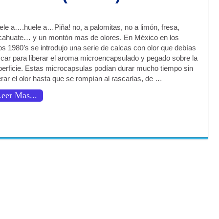
ele a….huele a…Piña! no, a palomitas, no a limón, fresa,
cahuate… y un montón mas de olores. En México en los
s 1980’s se introdujo una serie de calcas con olor que debías
scar para liberar el aroma microencapsulado y pegado sobre la
perficie. Estas microcapsulas podían durar mucho tiempo sin
erar el olor hasta que se rompían al rascarlas, de …
eer Mas...