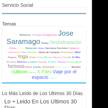
Servicio Social
Temas
Jose
Fox
Refrescos
Antologia
Exageracion
Saramago
Deshidratación
Pareto
Chihiro
Barba
Distracción
ideas
Narcisista
Eternidad
Inglaterra
sabelotodo
Oled
Nocturno
Detas de Camaras
Perturbador
Dificil
Yoga
Pajaros
Chiste
Ferris Wheels
Higuera
Cuchillo
Dr Who
Teclados
Misterios
Comprar
Gastritis
Positivo
Plantas
Personalidad
fantasia
Minas
Espiritu
Serotonina
tridimensional
Mundos
cultivos
X-Files
Viaje por el
Disney
espacio
sabios
Lo Más Leído de Los Ultimos 30 Días
Lo + Leido En Los Ultimos 30
Dias