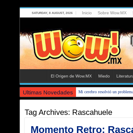
Inicio
Sobre Wow.MX
SATURDAY, 8 AUGUST, 2026
El Origen de Wow.MX
Miedo
Literatur
Ultimas Novedades
Mi cerebro resolvió un problem
Tag Archives:
Rascahuele
Momento Retro: Rasca