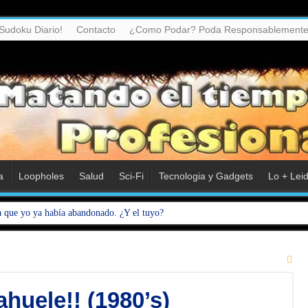
Sudoku Diario!
Contacto
¿Como Podar? Poda Responsablemente
a
Loopholes
Salud
Sci-Fi
Tecnologia y Gadgets
Lo + Lei
a que yo ya había abandonado. ¿Y el tuyo?
huele!! (1980’s)