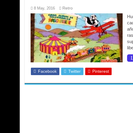
Retro
8 May, 2016
Hu
ca
año
ra
su
lib
L
Facebook
Twitter
Pinterest