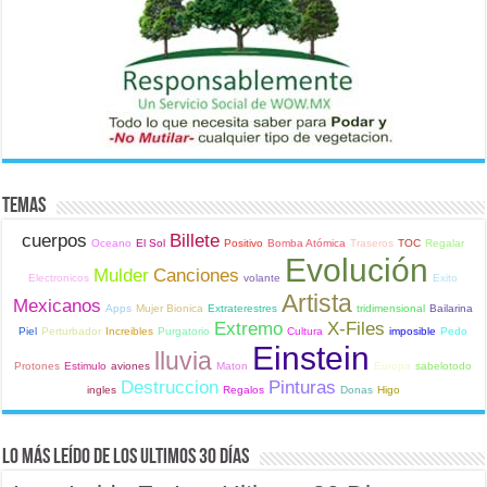
Temas
cuerpos
Billete
Oceano
El Sol
Positivo
Bomba Atómica
Traseros
TOC
Regalar
Evolución
Mulder
Canciones
Electronicos
volante
Exito
Artista
Mexicanos
Apps
Mujer Bionica
Extraterestres
tridimensional
Bailarina
Extremo
X-Files
Piel
Perturbador
Increibles
Purgatorio
Cultura
imposible
Pedo
Einstein
lluvia
Protones
Estimulo
aviones
Maton
Europa
sabelotodo
Destruccion
Pinturas
ingles
Regalos
Donas
Higo
Lo Más Leído de Los Ultimos 30 Días