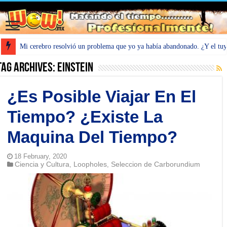
Mi cerebro resolvió un problema que yo ya había abandonado. ¿Y el tu
Tag Archives:
Einstein
¿Es Posible Viajar En El
Tiempo? ¿Existe La
Maquina Del Tiempo?
18 February, 2020
Ciencia y Cultura
Loopholes
Seleccion de Carborundium
,
,