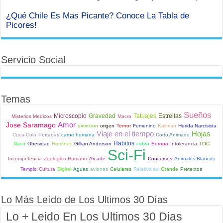
¿Qué Chile Es Mas Picante? Conoce La Tabla de
Picores!
Servicio Social
Temas
Sueños
Microscopio
Gravedad
Tatuajes
Estrellas
Misterios Medicos
Macro
Amor
Jose Saramago
extincion
origen
Terrror
Femenino
Kaliman
Herida Narcisista
Viaje en el tiempo
Hojas
Coca-Cola
Portadas
carne humana
Corto Animado
Habitos
Naco
Obesidad
Hombres
Gillian Anderson
cobra
Europa
Intolerancia
TOC
Sci-Fi
Incompetencia
Zoologico Humano
Arcade
Concursos
Animales Blancos
Templo
Cultura
Digital
Aguas
aviones
Celulares
Relatividad
Grande
Pretextos
Lo Más Leído de Los Ultimos 30 Días
Lo + Leido En Los Ultimos 30 Dias