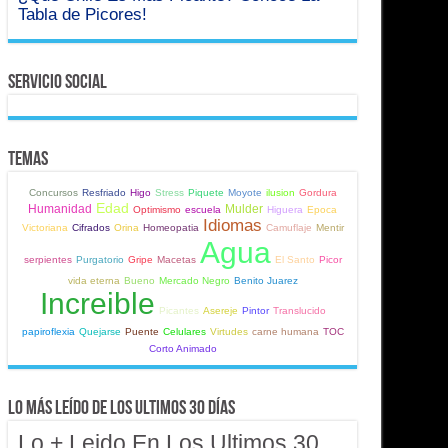
Tabla de Picores!
Servicio Social
Temas
Concursos
Resfriado
Higo
Stress
Piquete
Moyote
ilusion
Gordura
Edad
Humanidad
Mulder
Optimismo
escuela
Higuera
Epoca
Idiomas
Victoriana
Cifrados
Orina
Homeopatia
Camuflaje
Mentir
Agua
serpientes
Purgatorio
Gripe
Macetas
El Santo
Picor
vida eterna
Bueno
Mercado Negro
Benito Juarez
Increible
Picantes
Asereje
Pintor
Translucido
papiroflexia
Quejarse
Puente
Celulares
Virtudes
carne humana
TOC
Corto Animado
Lo Más Leído de Los Ultimos 30 Días
Lo + Leido En Los Ultimos 30