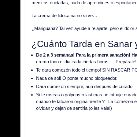
medicas cuidadas, nada de aprendices o espontáne
La crema de lidocaína no sirve…
¿Mariguana? Tal vez ayude a relajarte, pero el dolor 
¿Cuánto Tarda en Sanar 
De 2 a 3 semanas! Para la primera sanación! Ha
crema todo el dia cada ciertas horas…. Prepárate!
Te dara comezón todo el tiempo! SIN RASCAR
Nada de sol! O ponte mucho bloqueador.
Dara comezón siempre, aun después de curado.
Si te rascas o golpeas o lastimas un tatuaje curado
cuando te tatuaron originalmente ? La comezón e
olvidan y dejan de sentirla (o les vale!)