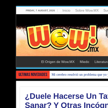
Inicio
Sobre Wow.MX
Su
FRIDAY, 7 AUGUST, 2026
El Origen de Wow.MX
Miedo
Literatur
Ultimas Novedades
Mi cerebro resolvió un problema que yo 
¿Duele Hacerse Un Ta
Sanar? Y Otras Incógn