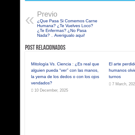
Previo
¿Que Pasa Si Comemos Carne
Humana? ¿Te Vuelves Loco?
¿Te Enfermas? ¿No Pasa
Nada? .. Averigualo aqui!
Post Relacionados
Mitología Vs. Ciencia : ¿Es real que
El arte perdi
alguien pueda “ver” con las manos,
humanos olvi
la yema de los dedos o con los ojos
turnos
vendados?
7 March, 20
10 December, 2025