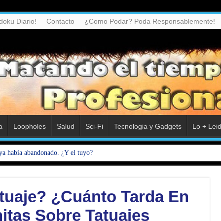
doku Diario!
Contacto
¿Como Podar? Poda Responsablemente!
a
Loopholes
Salud
Sci-Fi
Tecnologia y Gadgets
Lo + Lei
ya había abandonado. ¿Y el tuyo?
tuaje? ¿Cuánto Tarda En
itas Sobre Tatuajes