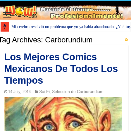
Mi cerebro resolvió un problema que yo ya había abandonado. ¿Y el tu
Tag Archives:
Carborundium
Los Mejores Comics
Mexicanos De Todos Los
Tiempos
Sci-Fi
Seleccion de Carborundium
14 July, 2014
,