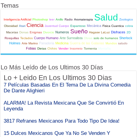
Temas
Salud
Inteligencia Artificial
Photoshop
leer
Anillo
Radio
Aromaterapia
Zoologico
Ciencia
Mecánica
Obesidad
Atari
Juventud Cuerpo
Espantoso
Fisica Cuantica
cobra
Sueño
Numeros
Disfraces
Macetas
Donas
Enigmas
Divorcio
Hagase LaLuz
2D
Cuerpo Humano
Arte Surrealista
Sherlock
Rosquillas
Teclados
Obras
solo de humanos
Holmes
Panaderia
Medicina
Guerra de las Galaxias
Arte Marino
Mundos
saludo
Fobias
Dietas
Chihiro
Vender
Insomnio
Tormenta
Montaña
Lo Más Leído de Los Ultimos 30 Días
Lo + Leido En Los Ultimos 30 Dias
7 Películas Basadas En El Tema De La Divina Comedia
De Dante Alighieri
ALARMA! La Revista Mexicana Que Se Convirtió En
Leyenda
3817 Refranes Mexicanos Para Todo Tipo De Idea!
15 Dulces Mexicanos Que Ya No Se Venden Y