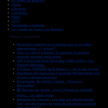
El Origen de Wow.MX
Miedo
Literatura
Loopholes
Salud
Sci-Fi
Tecnologia y Gadgets
Lo + Leido de Todos Los Tiempos
Ultimas Novedades
Mi cerebro resolvió un problema que yo ya había
abandonado. ¿Y el tuyo?
Dios no creó el universo. El universo ni siquiera
necesitó permiso para existir.
100 Cosas Que Eran Normales (1980-2005) y Hoy
Parecen Absurdas
El Primer THERIAN de la Historia…..No lo vas a creer!
Manifiesto del Humorista Funcional (Version Audio con
mi voz y version para leer)
El Lenguaje de nuestra Cocina: ¿Huevos o
Blanquillos?
🎧 Huevos con aceite : cómo Chihuahua aprendió
inglés… sin saber inglés
Mitología Vs. Ciencia : ¿Es real que alguien pueda
“ver” con las manos, la yema de los dedos o con los
ojos vendados?