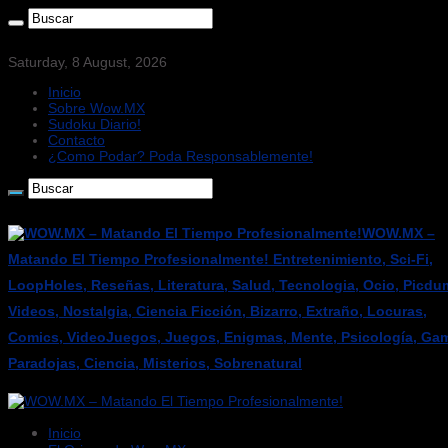
Saturday, 8 August, 2026
Inicio
Sobre Wow.MX
Sudoku Diario!
Contacto
¿Como Podar? Poda Responsablemente!
WOW.MX –
Matando El Tiempo Profesionalmente! Entretenimiento, Sci-Fi,
LoopHoles, Reseñas, Literatura, Salud, Tecnologia, Ocio, Picdu
Videos, Nostalgia, Ciencia Ficción, Bizarro, Extraño, Locuras,
Comics, VideoJuegos, Juegos, Enigmas, Mente, Psicología, Gam
Paradojas, Ciencia, Misterios, Sobrenatural
Inicio