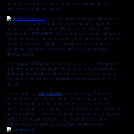
sobre la postura realizada. Vaya, mas simple que el
siguiente ejemplo no lo creo :
– Ponte un
lápiz entre
tus
dientes
, así
como en la imagen siguiente y sostenlo por un par de
minutos. Trata de no tocar el lápiz con tus labios.
El
Resultado : SONRIES!
Y tu cerebro realmente interpreta
ese gesto como una sonrisa real y no fabricada y actúa en
consecuencia motivándote. Inténtalo y veras como si
funciona. Después, lee todo el articulo y practica las
demás poses!
El
Lenguaje Corporal
es sin lugar a dudas el
reflejo de lo
que eres y de tu realidad
. Por lo tanto,
reajustando tu
lenguaje corporal
es como si te estuvieras reajustando a
ti mismo, rehaciéndote y
forjando un nuevo tu
con otra
actitud.
De acuerdo con
, una Psicóloga Social de
Amy Cuddy
Harvard Business School, todos debiéramos practicar
poses de poder por dos minutos. En sus palabras, las
poses de poder son instancias asociadas con la confianza,
poder y logros — pecho levantado, cabeza en alto, brazos
arriba o sobre las caderas. Si, exactamente como
Superman 🙂 o la mujer maravilla! o tantos otros!