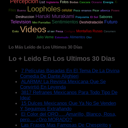
Percepcion
Luz
Fotos
X-
Inglaterra
Bodas
Cascara
Oceano
Energia
Loopholes
Files
celular
Bueno
Poco
enanos
Picor
alberca
Poses
Haruki Murakami
Destruccion
Sabores
Psiquiatria
El Sol
Television
Sentimientos
Futuro
Deshidratación
Mini Pantallas
Videos
Montañas Rusas
Exito
el ser
Fresa
Codigos
Cerumen
Julio Verne
Alimentos
Estornudo
Olor
Lo Más Leído de Los Ultimos 30 Días
Lo + Leido En Los Ultimos 30 Dias
7 Películas Basadas En El Tema De La Divina
Comedia De Dante Alighieri
ALARMA! La Revista Mexicana Que Se
Convirtió En Leyenda
3817 Refranes Mexicanos Para Todo Tipo De
Idea!
15 Dulces Mexicanos Que Ya No Se Venden
Y Seguimos Extrañando
El Color del ORO…..Amarillo, Blanco, Rosa,
pero….¿Oro MORADO?
Las Frases Mas Famosas De Chespirito y