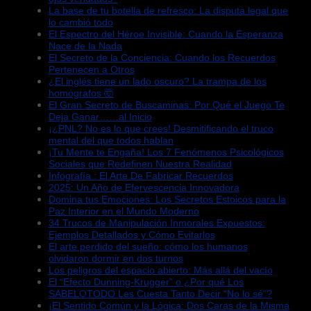
La base de tu botella de refresco: La disputa legal que
lo cambió todo
El Espectro del Héroe Invisible: Cuando la Esperanza
Nace de la Nada
El Secreto de la Conciencia: Cuando los Recuerdos
Pertenecen a Otros
¿El inglés tiene un lado oscuro? La trampa de los
homógrafos 🤯
El Gran Secreto de Buscaminas: Por Qué el Juego Te
Deja Ganar……al Inicio
¡¿PNL? No es lo que crees! Desmitificando el truco
mental del que todos hablan
¡Tu Mente te Engaña! Los 7 Fenómenos Psicológicos
Sociales que Redefinen Nuestra Realidad
Infografía : El Arte De Fabricar Recuerdos
2025: Un Año de Efervescencia Innovadora
Domina tus Emociones: Los Secretos Estoicos para la
Paz Interior en el Mundo Moderno
34 Trucos de Manipulación Inmorales Expuestos:
Ejemplos Detallados y Cómo Evitarlos
El arte perdido del sueño: cómo los humanos
olvidaron dormir en dos turnos
Los peligros del espacio abierto: Más allá del vacío
El “Efecto Dunning-Krugger” o ¿Por qué Los
SABELOTODO Les Cuesta Tanto Decir “No lo sé”?
¡El Sentido Común y la Lógica: Dos Caras de la Misma