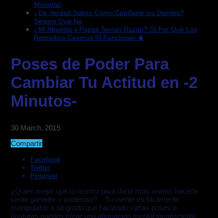
Moneda!
¿De Verdad Sabes Cómo Cepillarte los Dientes?
Seguro Que No
¿Mi Abuelita y Papás Tenían Razón? 🤔 Por Qué Los
Remedios Caseros SÍ Funcionan 🍵
Poses de Poder Para
Cambiar Tu Actitud en -2
Minutos-
30 March, 2015
Compartir
Facebook
Twitter
Pinterest
¿Quién mejor que tu mismo para darte mas animo, hacerte
sentir ganador y poderoso? Tu mente es fácilmente
manipulable a tal grado que haciendo varias poses o
posturas puedes crear una afirmación mental inconsciente