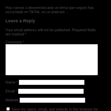
Hoy vamos a desenmascarar un tema que seguro has
escuchado en TikTok, en un podcast …
Leave a Reply
Your email address will not be published.
Required fields
are marked
*
Comment
*
Name
*
Email
*
Website
Save my name, email, and website in this browser for