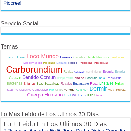
Picores!
Servicio Social
Temas
Loco Mundo
Benito Juarez
Esencias
Genética
Herida Narcisista
Lombrices
Experimentos
Protones
Barajas
Torcido
Propiedad Intelectual
Carborundium
Reglas
corazon
sentimiento
Esencia
Estrella
Sentido Comun
Azucar
Temperatura
craneo
Rasputin
india
Translucido
bacterias
Cristales
Enigmas
Sexo Sexualidad
Regalos
Encantador
Fresa
Multas
Dormir
Trastorno Obsesivo Compulsivo
Filo
Cinico
veneno
Reflexion
Vida Secreta
Cuerpo Humano
yo
Arbol
Juzgar
R2D2
Vejez
Lo Más Leído de Los Ultimos 30 Días
Lo + Leido En Los Ultimos 30 Dias
7 Películas Basadas En El Tema De La Divina Comedia