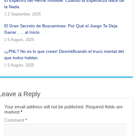
El Espectro del Héroe Invisible: Cuando la Esperanza Nace de
la Nada
2 September, 2025
El Gran Secreto de Buscaminas: Por Qué el Juego Te Deja
Ganar……al Inicio
6 August, 2025
¡¿PNL? No es lo que crees! Desmitificando el truco mental del
que todos hablan
5 August, 2025
Leave a Reply
Your email address will not be published.
Required fields are
marked
*
Comment
*