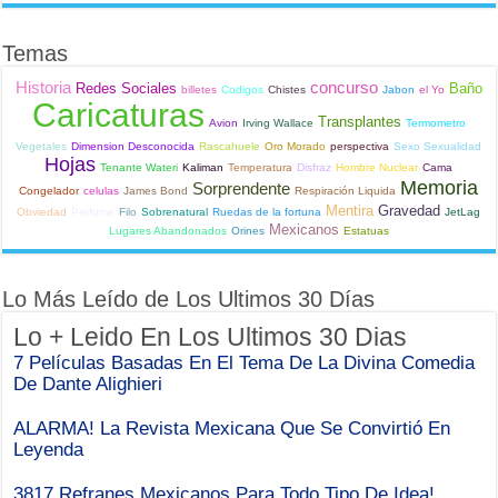
Temas
Historia
concurso
Redes Sociales
Baño
billetes
Codigos
Chistes
Jabon
el Yo
Caricaturas
Transplantes
Avion
Irving Wallace
Termometro
Vegetales
Dimension Desconocida
Rascahuele
Oro Morado
perspectiva
Sexo Sexualidad
Hojas
Tenante Wateri
Kaliman
Temperatura
Disfraz
Hombre Nuclear
Cama
Memoria
Sorprendente
Congelador
celulas
James Bond
Respiración Liquida
Mentira
Gravedad
Obviedad
Perfume
Filo
Sobrenatural
Ruedas de la fortuna
JetLag
Mexicanos
Lugares Abandonados
Orines
Estatuas
Lo Más Leído de Los Ultimos 30 Días
Lo + Leido En Los Ultimos 30 Dias
7 Películas Basadas En El Tema De La Divina Comedia
De Dante Alighieri
ALARMA! La Revista Mexicana Que Se Convirtió En
Leyenda
3817 Refranes Mexicanos Para Todo Tipo De Idea!