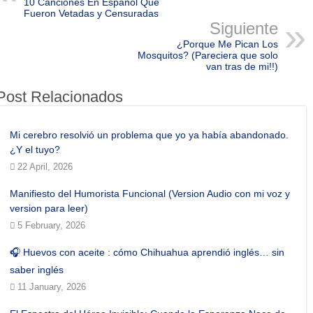
10 Canciones En Español Que
Fueron Vetadas y Censuradas
Siguiente
¿Porque Me Pican Los
Mosquitos? (Pareciera que solo
van tras de mi!!)
Post Relacionados
Mi cerebro resolvió un problema que yo ya había abandonado.
¿Y el tuyo?
22 April, 2026
Manifiesto del Humorista Funcional (Version Audio con mi voz y
version para leer)
5 February, 2026
🎧 Huevos con aceite : cómo Chihuahua aprendió inglés… sin
saber inglés
11 January, 2026