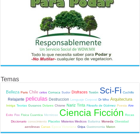
Temas
Sci-Fi
Belleza
Chile
Disfraces
Paris
celos
Cornaca
Sudor
Tostón
Cuchillo
peliculas
Arquitectura
Relajante
Destruccion
Lenguaje Corporal
Dr Who
Nariz
Tinta
Intriga
Teorias
Gusanos
Dolares
Chisme
Filosofo de Güémez
Poesia
Aire
Ciencia Ficción
Exito
Fox
Fisica Cuantica
Mentiroso
Rocas
Diccionario
conocimiento
Placebo
Misterios Medicos
Bailarina
Moneda
Obesidad
aerolineas
Canas
Epoca Victoriana
Gripa
Gastronomia
Maton