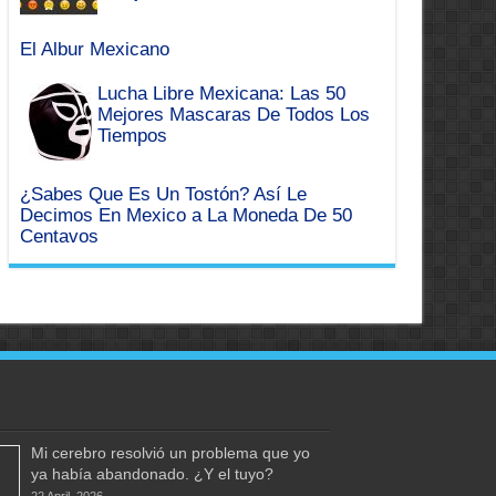
El Albur Mexicano
Lucha Libre Mexicana: Las 50
Mejores Mascaras De Todos Los
Tiempos
¿Sabes Que Es Un Tostón? Así Le
Decimos En Mexico a La Moneda De 50
Centavos
Mi cerebro resolvió un problema que yo
ya había abandonado. ¿Y el tuyo?
22 April, 2026