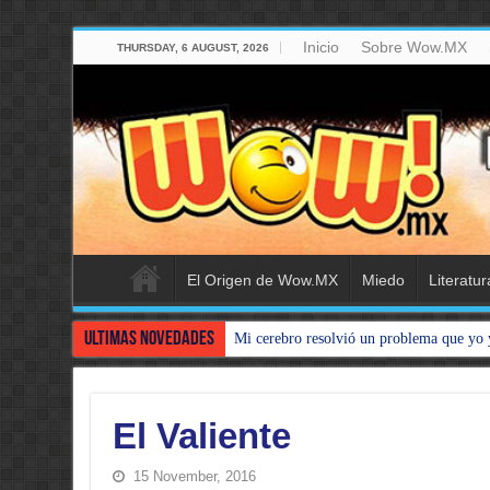
Inicio
Sobre Wow.MX
THURSDAY, 6 AUGUST, 2026
El Origen de Wow.MX
Miedo
Literatur
Ultimas Novedades
Mi cerebro resolvió un problema que yo 
El Valiente
15 November, 2016