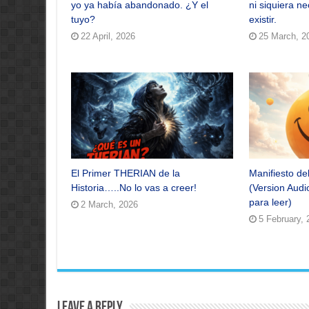
yo ya había abandonado. ¿Y el
ni siquiera n
tuyo?
existir.
22 April, 2026
25 March, 2
El Primer THERIAN de la
Manifiesto de
Historia…..No lo vas a creer!
(Version Audi
para leer)
2 March, 2026
5 February, 
Leave a Reply