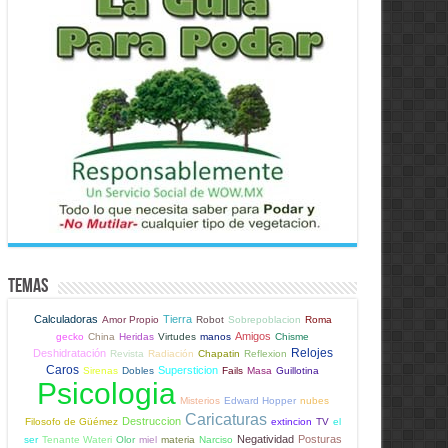
Temas
Calculadoras
Tierra
Amor Propio
Robot
Sobrepoblacion
Roma
Amigos
gecko
China
Heridas
Virtudes
manos
Chisme
Relojes
Deshidratación
Revista
Radiación
Chapatin
Reflexion
Caros
Supersticion
Sirenas
Dobles
Fails
Masa
Guillotina
Psicologia
Misterios
Edward Hopper
nubes
Caricaturas
Destruccion
Filosofo de Güémez
extincion
TV
el
Negatividad
Posturas
ser
Tenante Wateri
Olor
miel
materia
Narciso