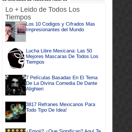
Lo + Leido de Todos Los
Tiempos
Los 10 Codigos y Cifrados Mas
Impresionantes del Mundo
Lucha Libre Mexicana: Las 50
Mejores Mascaras De Todos Los
Tiempos
7 Películas Basadas En El Tema
De La Divina Comedia De Dante
Alighieri
3817 Refranes Mexicanos Para
Todo Tipo De Idea!
¿Emoji? ¿Que Significan? Aquí Te