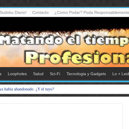
Sudoku Diario!
Contacto
¿Como Podar? Poda Responsablemente
a
Loopholes
Salud
Sci-Fi
Tecnologia y Gadgets
Lo + Lei
ya había abandonado. ¿Y el tuyo?