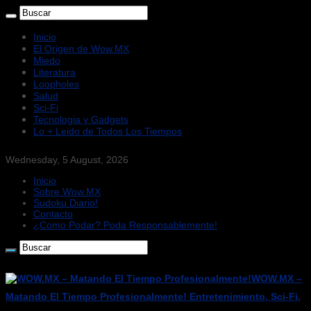
Inicio
El Origen de Wow.MX
Miedo
Literatura
Loopholes
Salud
Sci-Fi
Tecnologia y Gadgets
Lo + Leido de Todos Los Tiempos
Wednesday, 5 August, 2026
Inicio
Sobre Wow.MX
Sudoku Diario!
Contacto
¿Como Podar? Poda Responsablemente!
WOW.MX –
Matando El Tiempo Profesionalmente! Entretenimiento, Sci-Fi,