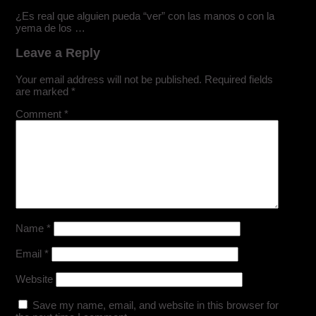
¿Es real que alguien pueda “ver” con las manos o con la
yema de los …
Leave a Reply
Your email address will not be published.
Required fields
are marked
*
Comment
*
Name
*
Email
*
Website
Save my name, email, and website in this browser for