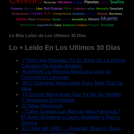
Cerebro
Sueños
Planetas
Mecánica
Resucitar
Artistas
Maton
Bob Esponja
Pintar
Pasteles
Mejores
Libro
Guillotina
refran
Montaña
Deepfake
SciFi
Cristales
Homeopatia
Competencia
Ilusiones
hoteles
Grande
Narcisista
Muerte
Dientes
Misterio
Picor
Pesimismo
Gordo
gecko
desmitificar
Autoestima
Nostalgia
papiroflexia
Casa
Swarovsi
Codigos
Poquito
Lo Más Leído de Los Ultimos 30 Días
Lo + Leido En Los Ultimos 30 Dias
7 Películas Basadas En El Tema De La Divina
Comedia De Dante Alighieri
ALARMA! La Revista Mexicana Que Se
Convirtió En Leyenda
3817 Refranes Mexicanos Para Todo Tipo De
Idea!
15 Dulces Mexicanos Que Ya No Se Venden
Y Seguimos Extrañando
El Albur Mexicano
¿Como Suenan Las Marcas Mas Famosas?
El Audio Branding o Logos Audibles o Marca
Sonora
El Color del ORO…..Amarillo, Blanco, Rosa,
pero….¿Oro MORADO?