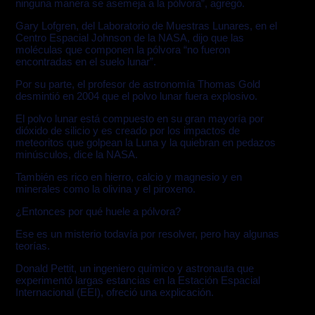
ninguna manera se asemeja a la pólvora”, agregó.
Gary Lofgren, del Laboratorio de Muestras Lunares, en el
Centro Espacial Johnson de la NASA, dijo que las
moléculas que componen la pólvora “no fueron
encontradas en el suelo lunar”.
Por su parte, el profesor de astronomía Thomas Gold
desmintió en 2004 que el polvo lunar fuera explosivo.
El polvo lunar está compuesto en su gran mayoría por
dióxido de silicio y es creado por los impactos de
meteoritos que golpean la Luna y la quiebran en pedazos
minúsculos, dice la NASA.
También es rico en hierro, calcio y magnesio y en
minerales como la olivina y el piroxeno.
¿Entonces por qué huele a pólvora?
Ese es un misterio todavía por resolver, pero hay algunas
teorías.
Donald Pettit, un ingeniero químico y astronauta que
experimentó largas estancias en la Estación Espacial
Internacional (EEI), ofreció una explicación.