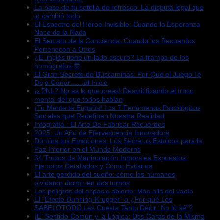
La base de tu botella de refresco: La disputa legal que
lo cambió todo
El Espectro del Héroe Invisible: Cuando la Esperanza
Nace de la Nada
El Secreto de la Conciencia: Cuando los Recuerdos
Pertenecen a Otros
¿El inglés tiene un lado oscuro? La trampa de los
homógrafos 🤯
El Gran Secreto de Buscaminas: Por Qué el Juego Te
Deja Ganar……al Inicio
¡¿PNL? No es lo que crees! Desmitificando el truco
mental del que todos hablan
¡Tu Mente te Engaña! Los 7 Fenómenos Psicológicos
Sociales que Redefinen Nuestra Realidad
Infografía : El Arte De Fabricar Recuerdos
2025: Un Año de Efervescencia Innovadora
Domina tus Emociones: Los Secretos Estoicos para la
Paz Interior en el Mundo Moderno
34 Trucos de Manipulación Inmorales Expuestos:
Ejemplos Detallados y Cómo Evitarlos
El arte perdido del sueño: cómo los humanos
olvidaron dormir en dos turnos
Los peligros del espacio abierto: Más allá del vacío
El “Efecto Dunning-Krugger” o ¿Por qué Los
SABELOTODO Les Cuesta Tanto Decir “No lo sé”?
¡El Sentido Común y la Lógica: Dos Caras de la Misma