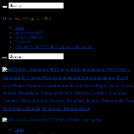
Thursday, 6 August, 2026
Inicio
Sobre Wow.MX
Sudoku Diario!
Contacto
¿Como Podar? Poda Responsablemente!
WOW.MX –
Matando El Tiempo Profesionalmente! Entretenimiento, Sci-Fi,
LoopHoles, Reseñas, Literatura, Salud, Tecnologia, Ocio, Picdu
Videos, Nostalgia, Ciencia Ficción, Bizarro, Extraño, Locuras,
Comics, VideoJuegos, Juegos, Enigmas, Mente, Psicología, Gam
Paradojas, Ciencia, Misterios, Sobrenatural
Inicio