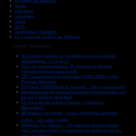
El Origen de Wow.MX
Miedo
Literatura
Loopholes
Salud
Sci-Fi
Tecnologia y Gadgets
Lo + Leido de Todos Los Tiempos
Ultimas Novedades
Mi cerebro resolvió un problema que yo ya había
abandonado. ¿Y el tuyo?
Dios no creó el universo. El universo ni siquiera
necesitó permiso para existir.
100 Cosas Que Eran Normales (1980-2005) y Hoy
Parecen Absurdas
El Primer THERIAN de la Historia…..No lo vas a creer!
Manifiesto del Humorista Funcional (Version Audio con
mi voz y version para leer)
El Lenguaje de nuestra Cocina: ¿Huevos o
Blanquillos?
🎧 Huevos con aceite : cómo Chihuahua aprendió
inglés… sin saber inglés
Mitología Vs. Ciencia : ¿Es real que alguien pueda
“ver” con las manos, la yema de los dedos o con los
ojos vendados?