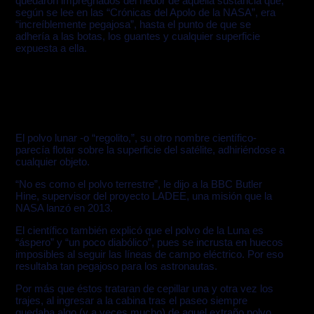
quedaron impregnados del hedor de aquella sustancia que,
según se lee en las “Crónicas del Apolo de la NASA”, era
“increíblemente pegajosa”, hasta el punto de que se
adhería a las botas, los guantes y cualquier superficie
expuesta a ella.
El polvo lunar -o “regolito,”, su otro nombre científico-
parecía flotar sobre la superficie del satélite, adhiriéndose a
cualquier objeto.
“No es como el polvo terrestre”, le dijo a la BBC Butler
Hine, supervisor del proyecto LADEE, una misión que la
NASA lanzó en 2013.
El científico también explicó que el polvo de la Luna es
“áspero” y “un poco diabólico”, pues se incrusta en huecos
imposibles al seguir las líneas de campo eléctrico. Por eso
resultaba tan pegajoso para los astronautas.
Por más que éstos trataran de cepillar una y otra vez los
trajes, al ingresar a la cabina tras el paseo siempre
quedaba algo (y a veces mucho) de aquel extraño polvo