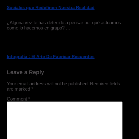
Sociales que Redefinen Nuestra Realidad
¿Alguna vez te has detenido a pensar por qué actuamos
como lo hacemos en grupo? …
Infografía : El Arte De Fabricar Recuerdos
Leave a Reply
Your email address will not be published.
Required fields
are marked
*
Comment
*