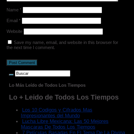
Name
*
Email
*
Website
Save my name, email, and website in this browser for
the next time I comment.
Lo Más Leído de Todos Los Tiempos
Lo + Leido de Todos Los Tiempos
Los 10 Codigos y Cifrados Mas
Impresionantes del Mundo
Lucha Libre Mexicana: Las 50 Mejores
Mascaras De Todos Los Tiempos
7 Películas Basadas En El Tema De La Divina