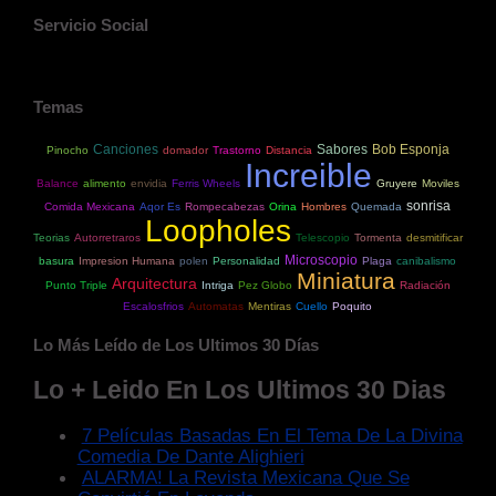
Servicio Social
Temas
Canciones
Sabores
Bob Esponja
Pinocho
domador
Trastorno
Distancia
Increible
Balance
alimento
envidia
Ferris Wheels
Gruyere
Moviles
sonrisa
Comida Mexicana
Aqor Es
Rompecabezas
Orina
Hombres
Quemada
Loopholes
Teorias
Autorretraros
Telescopio
Tormenta
desmitificar
Microscopio
basura
Impresion Humana
polen
Personalidad
Plaga
canibalismo
Miniatura
Arquitectura
Punto Triple
Intriga
Pez Globo
Radiación
Escalosfrios
Automatas
Mentiras
Cuello
Poquito
Lo Más Leído de Los Ultimos 30 Días
Lo + Leido En Los Ultimos 30 Dias
7 Películas Basadas En El Tema De La Divina
Comedia De Dante Alighieri
ALARMA! La Revista Mexicana Que Se