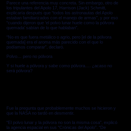
Parece una referencia muy concreta. Sin embargo, otro de
los tripulantes del Apolo 17, Harrison (Jack) Schmitt,
explicaría después que “todos los astronautas del Apolo
estaban familiarizados con el manejo de armas”, y por eso
“cuando dijeron que ‘el polvo lunar huele como la pólvora
quemada’ sabían de lo que hablaban”.
“No es que fuera metálico o agrio, pero [el de la pólvora
quemada] era el aroma más parecido con el que lo
podíamos comparar”, declaró.
Polvo… pero no pólvora
Y si huele a pólvora y sabe como pólvora…. ¿acaso no
será pólvora?
Fue la pregunta que probablemente muchos se hicieron y
que la NASA no tardó en desmentir.
“El polvo lunar y la pólvora no son la misma cosa”, explicó
la agencia espacial en sus “Crónicas del Apolo”. “De