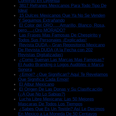
Convirtió En Leyenda
3817 Refranes Mexicanos Para Todo Tipo De
Idea!
15 Dulces Mexicanos Que Ya No Se Venden
Y Seguimos Extrañando
El Color del ORO…..Amarillo, Blanco, Rosa,
pero….¿Oro MORADO?
Las Frases Mas Famosas De Chespirito y
Todos Sus Personajes ¡Explicadas!
Revista DUDA – Gran Repositorio Mexicano
De Revista DUDA (A la Fecha con 202
Revistas Digitalizadas)
¿Como Suenan Las Marcas Mas Famosas?
El Audio Branding o Logos Audibles o Marca
Sonora
¿Emoji? ¿Que Significan? Aquí Te Revelamos
Que Significa Cada Emoji!
El Albur Mexicano
El Origen De Las Donas y Su Clasificación
(¿A Que No Lo Sabias?)
Lucha Libre Mexicana: Las 50 Mejores
Mascaras De Todos Los Tiempos
¿Sabes Que Es Un Tostón? Así Le Decimos
En Mexico a La Moneda De 50 Centavos