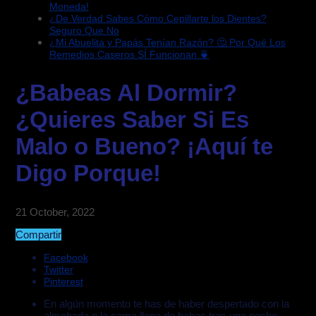
Moneda!
¿De Verdad Sabes Cómo Cepillarte los Dientes?
Seguro Que No
¿Mi Abuelita y Papás Tenían Razón? 🤔 Por Qué Los
Remedios Caseros SÍ Funcionan 🍵
¿Babeas Al Dormir?
¿Quieres Saber Si Es
Malo o Bueno? ¡Aquí te
Digo Porque!
21 October, 2022
Compartir
Facebook
Twitter
Pinterest
En algún momento te has de haber despertado con la
almohada o la cama llena de babas tras una noche