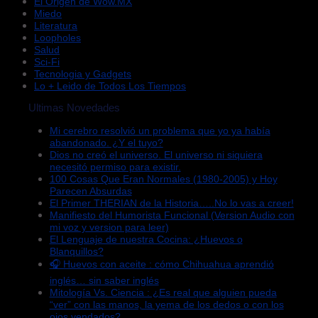
El Origen de Wow.MX
Miedo
Literatura
Loopholes
Salud
Sci-Fi
Tecnologia y Gadgets
Lo + Leido de Todos Los Tiempos
Ultimas Novedades
Mi cerebro resolvió un problema que yo ya había
abandonado. ¿Y el tuyo?
Dios no creó el universo. El universo ni siquiera
necesitó permiso para existir.
100 Cosas Que Eran Normales (1980-2005) y Hoy
Parecen Absurdas
El Primer THERIAN de la Historia…..No lo vas a creer!
Manifiesto del Humorista Funcional (Version Audio con
mi voz y version para leer)
El Lenguaje de nuestra Cocina: ¿Huevos o
Blanquillos?
🎧 Huevos con aceite : cómo Chihuahua aprendió
inglés… sin saber inglés
Mitología Vs. Ciencia : ¿Es real que alguien pueda
“ver” con las manos, la yema de los dedos o con los
ojos vendados?