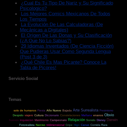
¿Cual Es Tu Tipo De Nariz y Su Significado
Psicologico?
Los Mejores Comics Mexicanos De Todos
Los Tiempos
La Evolución De Las Calculadoras (De
Mecánicas a Digitales)
El Origen De Las Donas y Su Clasificación
(¿A Que No Lo Sabias?)
29 Idiomas Inventados (De Ciencia Ficción)
Que Pudieras Usar Como Segunda Lengua
(Post 3 de 3)
¿Qué Chile Es Mas Picante? Conoce La
Tabla de Picores!
Servicio Social
Temas
Arte Surrealista
solo de humanos
Fiesta
Año Nuevo
Bajada
Pesimismo
Obvio
Despido
viajero
Cultura
Diccionario
Constelaciones
Mañana
enanos
Relajación
Darwin
huevos
inquisicion
Matrimonio
Campeonato
Sonido
Disney
Fotorealista
Narciso
tridimensional
Gripe
Higo
Canas
Comida Rara