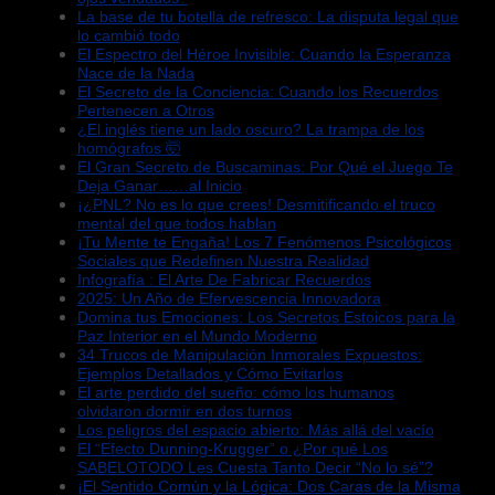
La base de tu botella de refresco: La disputa legal que
lo cambió todo
El Espectro del Héroe Invisible: Cuando la Esperanza
Nace de la Nada
El Secreto de la Conciencia: Cuando los Recuerdos
Pertenecen a Otros
¿El inglés tiene un lado oscuro? La trampa de los
homógrafos 🤯
El Gran Secreto de Buscaminas: Por Qué el Juego Te
Deja Ganar……al Inicio
¡¿PNL? No es lo que crees! Desmitificando el truco
mental del que todos hablan
¡Tu Mente te Engaña! Los 7 Fenómenos Psicológicos
Sociales que Redefinen Nuestra Realidad
Infografía : El Arte De Fabricar Recuerdos
2025: Un Año de Efervescencia Innovadora
Domina tus Emociones: Los Secretos Estoicos para la
Paz Interior en el Mundo Moderno
34 Trucos de Manipulación Inmorales Expuestos:
Ejemplos Detallados y Cómo Evitarlos
El arte perdido del sueño: cómo los humanos
olvidaron dormir en dos turnos
Los peligros del espacio abierto: Más allá del vacío
El “Efecto Dunning-Krugger” o ¿Por qué Los
SABELOTODO Les Cuesta Tanto Decir “No lo sé”?
¡El Sentido Común y la Lógica: Dos Caras de la Misma