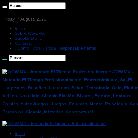
Friday, 7 August, 2026
Inicio
Sobre Wow.MX
Sudoku Diario!
Contacto
¿Como Podar? Poda Responsablemente!
WOW.MX –
Matando El Tiempo Profesionalmente! Entretenimiento, Sci-Fi,
LoopHoles, Reseñas, Literatura, Salud, Tecnologia, Ocio, Picdu
Videos, Nostalgia, Ciencia Ficción, Bizarro, Extraño, Locuras,
Comics, VideoJuegos, Juegos, Enigmas, Mente, Psicología, Gam
Paradojas, Ciencia, Misterios, Sobrenatural
Inicio