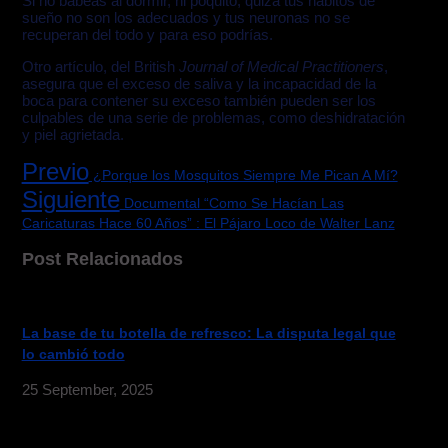
Si no babeas al dormir, ni poquito, quizá tus hábitos de
sueño no son los adecuados y tus neuronas no se
recuperan del todo y para eso podrías.
Otro artículo, del British
Journal of Medical Practitioners
,
asegura que el exceso de saliva y la incapacidad de la
boca para contener su exceso también pueden ser los
culpables de una serie de problemas, como deshidratación
y piel agrietada.
Previo
¿Porque los Mosquitos Siempre Me Pican A Mí?
Siguiente
Documental “Como Se Hacían Las
Caricaturas Hace 60 Años” : El Pájaro Loco de Walter Lanz
Post Relacionados
La base de tu botella de refresco: La disputa legal que
lo cambió todo
25 September, 2025