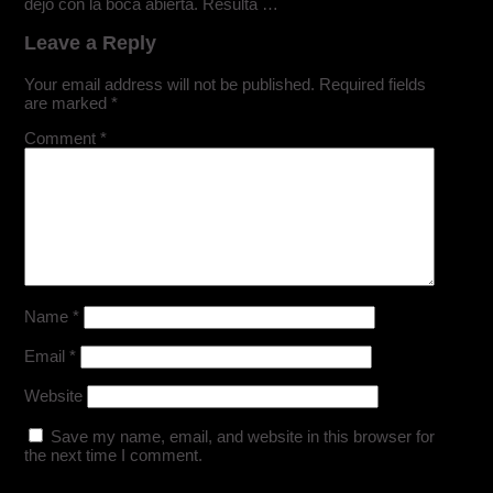
dejó con la boca abierta. Resulta …
Leave a Reply
Your email address will not be published.
Required fields
are marked
*
Comment
*
Name
*
Email
*
Website
Save my name, email, and website in this browser for
the next time I comment.