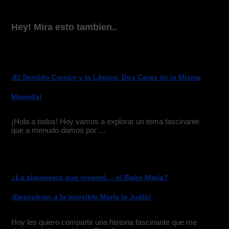
Hey! Mira esto tambien..
¡El Sentido Común y la Lógica: Dos Caras de la Misma
Moneda!
¡Hola a todos! Hoy vamos a explorar un tema fascinante
que a menudo damos por …
¿La alquimista que inventó… el Baño María?
¡Descubran a la increíble María la Judía!
Hoy les quiero compartir una historia fascinante que me