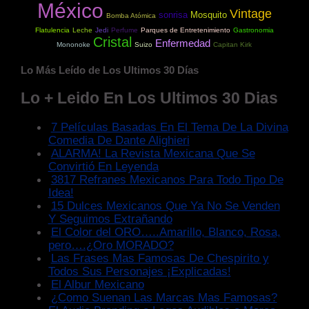
México
Vintage
sonrisa
Mosquito
Bomba Atómica
Flatulencia
Leche
Jedi
Perfume
Parques de Entretenimiento
Gastronomia
Cristal
Enfermedad
Mononoke
Suizo
Capitan Kirk
Lo Más Leído de Los Ultimos 30 Días
Lo + Leido En Los Ultimos 30 Dias
7 Películas Basadas En El Tema De La Divina
Comedia De Dante Alighieri
ALARMA! La Revista Mexicana Que Se
Convirtió En Leyenda
3817 Refranes Mexicanos Para Todo Tipo De
Idea!
15 Dulces Mexicanos Que Ya No Se Venden
Y Seguimos Extrañando
El Color del ORO…..Amarillo, Blanco, Rosa,
pero….¿Oro MORADO?
Las Frases Mas Famosas De Chespirito y
Todos Sus Personajes ¡Explicadas!
El Albur Mexicano
¿Como Suenan Las Marcas Mas Famosas?